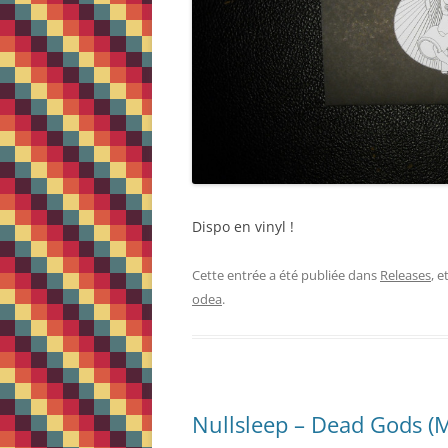
Dispo en vinyl !
Cette entrée a été publiée dans
Releases
, 
odea
.
Nullsleep – Dead Gods (M