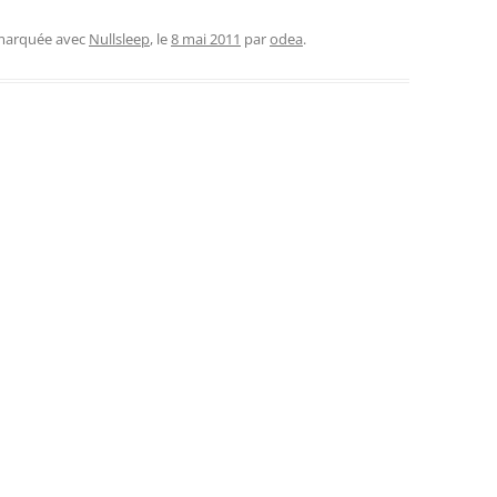
 marquée avec
Nullsleep
, le
8 mai 2011
par
odea
.