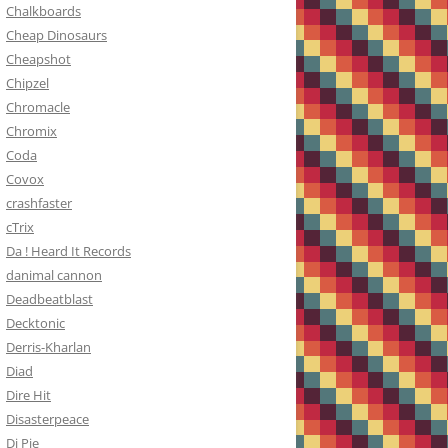
Chalkboards
Cheap Dinosaurs
Cheapshot
Chipzel
Chromacle
Chromix
Coda
Covox
crashfaster
cTrix
Da ! Heard It Records
danimal cannon
Deadbeatblast
Decktonic
Derris-Kharlan
Diad
Dire Hit
Disasterpeace
Dj Pie