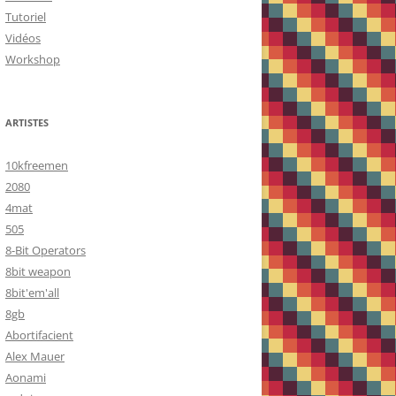
Tutoriel
Vidéos
Workshop
ARTISTES
10kfreemen
2080
4mat
505
8-Bit Operators
8bit weapon
8bit'em'all
8gb
Abortifacient
Alex Mauer
Aonami