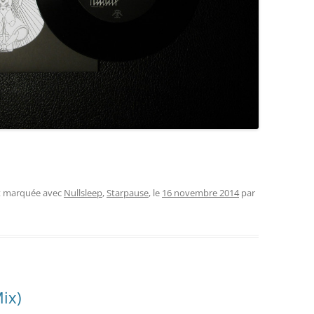
et marquée avec
Nullsleep
,
Starpause
, le
16 novembre 2014
par
ix)