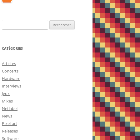
Rechercher :
CATÉGORIES
Artistes
Concerts
Hardware
Interviews
Jeux
Mixes
Netlabel
News
Pixel-art
Releases
Software