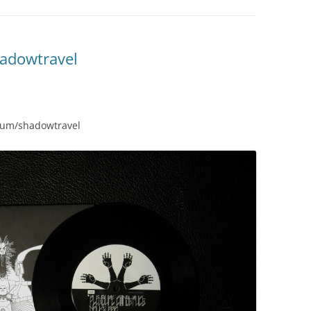
hadowtravel
lbum/shadowtravel