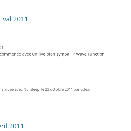
tival 2011
 !
On commence avec un live bien sympa : « Wave Function
 marquée avec
Nullsleep
, le
23 octobre 2011
par
odea
.
ril 2011