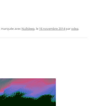
et marquée avec
Nullsleep
, le
16 novembre 2014
par
odea
.