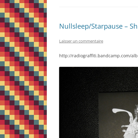
Nullsleep/Starpause – S
Laisser un commentaire
http://radiograffiti.bandcamp.com/a