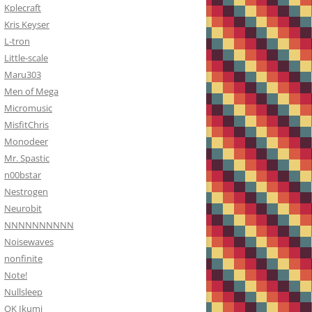
Kplecraft
Kris Keyser
L-tron
Little-scale
Maru303
Men of Mega
Micromusic
MisfitChris
Monodeer
Mr. Spastic
n00bstar
Nestrogen
Neurobit
NNNNNNNNNN
Noisewaves
nonfinite
Note!
Nullsleep
OK Ikumi