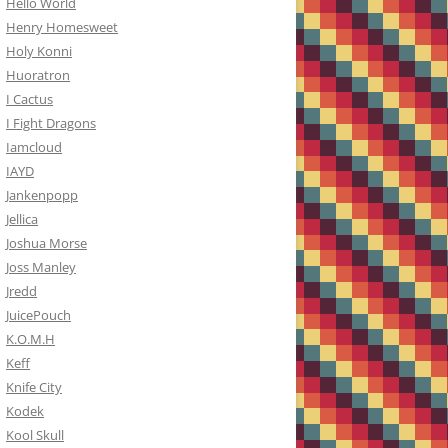
Hello World
Henry Homesweet
Holy Konni
Huoratron
I Cactus
I Fight Dragons
Iamcloud
IAYD
Jankenpopp
Jellica
Joshua Morse
Joss Manley
Jredd
JuicePouch
K.O.M.H
Keff
Knife City
Kodek
Kool Skull