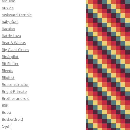
arduino
Auxide
Awkward Terrible
b4by f4c3
Bacalao
Battle Lava
Bear & Walrus
Big Giant Circles
Binärpilot
Bit Shifter
Bleeds
Blipfest
Boaconstructor
Bright Primate
Brother android
BSK
Bubu
Buskerdroid
C-jeff