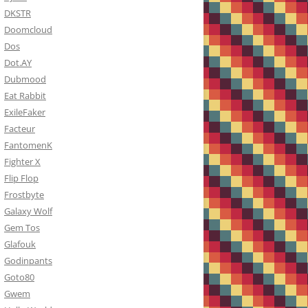
DKSTR
Doomcloud
Dos
Dot.AY
Dubmood
Eat Rabbit
ExileFaker
Facteur
FantomenK
Fighter X
Flip Flop
Frostbyte
Galaxy Wolf
Gem Tos
Glafouk
Godinpants
Goto80
Gwem