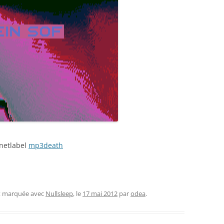
 netlabel
mp3death
et marquée avec
Nullsleep
, le
17 mai 2012
par
odea
.