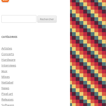
Rechercher :
CATÉGORIES
Artistes
Concerts
Hardware
Interviews
Jeux
Mixes
Netlabel
News
Pixel-art
Releases
Software