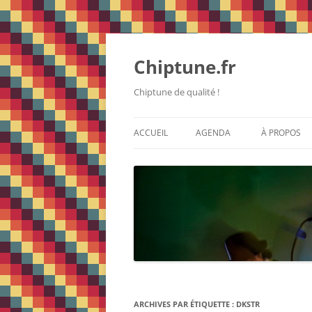
Chiptune.fr
Chiptune de qualité !
ACCUEIL
AGENDA
À PROPOS
ARCHIVES PAR ÉTIQUETTE :
DKSTR