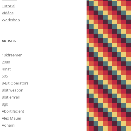
Tutoriel
Vidéos
Workshop
ARTISTES
10kfreemen
2080
4mat
505
8-Bit Operators
8bit weapon
8bit'em'all
8gb
Abortifacient
Alex Mauer
Aonami