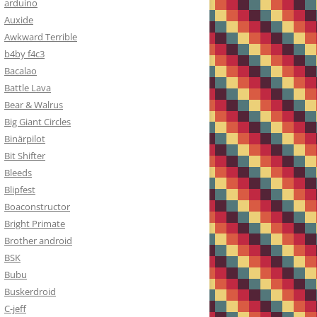
arduino
Auxide
Awkward Terrible
b4by f4c3
Bacalao
Battle Lava
Bear & Walrus
Big Giant Circles
Binärpilot
Bit Shifter
Bleeds
Blipfest
Boaconstructor
Bright Primate
Brother android
BSK
Bubu
Buskerdroid
C-jeff