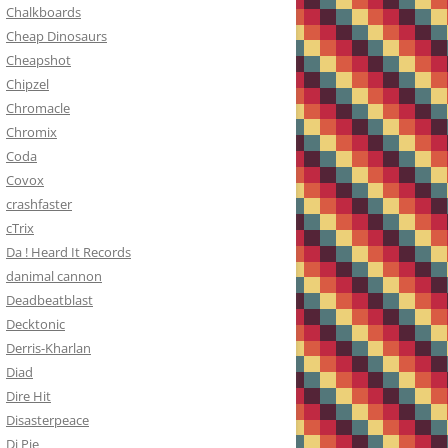
Chalkboards
Cheap Dinosaurs
Cheapshot
Chipzel
Chromacle
Chromix
Coda
Covox
crashfaster
cTrix
Da ! Heard It Records
danimal cannon
Deadbeatblast
Decktonic
Derris-Kharlan
Diad
Dire Hit
Disasterpeace
Dj Pie