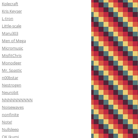
Kplecraft
Kris Keyser
L-tron
Little-scale
Maru303
Men of Mega
Micromusic
MisfitChris
Monodeer
Mr. Spastic
n00bstar
Nestrogen
Neurobit
NNNNNNNNNN
Noisewaves
nonfinite
Note!
Nullsleep
OK Ikumi