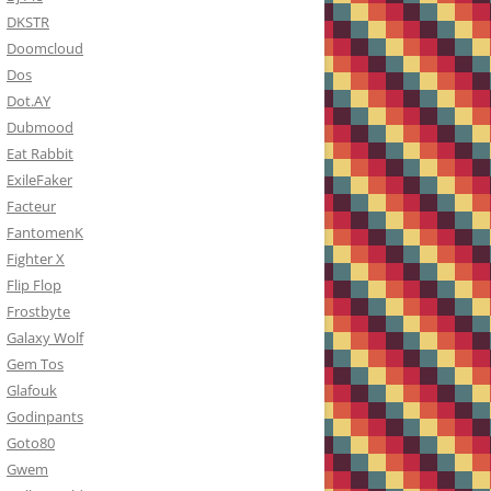
DKSTR
Doomcloud
Dos
Dot.AY
Dubmood
Eat Rabbit
ExileFaker
Facteur
FantomenK
Fighter X
Flip Flop
Frostbyte
Galaxy Wolf
Gem Tos
Glafouk
Godinpants
Goto80
Gwem