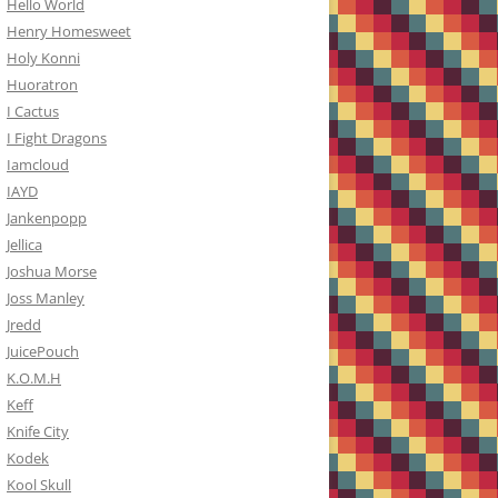
Hello World
Henry Homesweet
Holy Konni
Huoratron
I Cactus
I Fight Dragons
Iamcloud
IAYD
Jankenpopp
Jellica
Joshua Morse
Joss Manley
Jredd
JuicePouch
K.O.M.H
Keff
Knife City
Kodek
Kool Skull