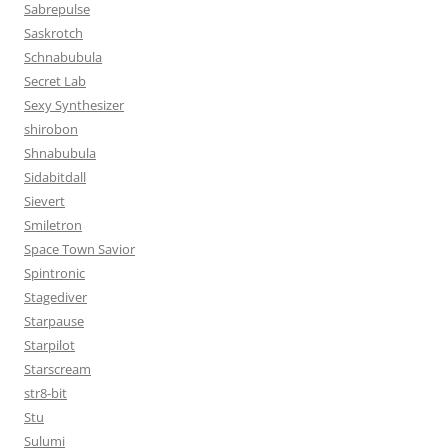
Sabrepulse
Saskrotch
Schnabubula
Secret Lab
Sexy Synthesizer
shirobon
Shnabubula
Sidabitdall
Sievert
Smiletron
Space Town Savior
Spintronic
Stagediver
Starpause
Starpilot
Starscream
str8-bit
Stu
Sulumi