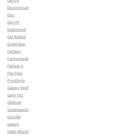
DKSTR
Doomcloud
Dos
Dot.AY
Dubmood
Eat Rabbit
ExileFaker
Facteur
FantomenK
Fighter X
Flip Flop
Frostbyte
Galaxy Wolf
Gem Tos
Glafouk
Godinpants
Goto80
Gwem
Hello World