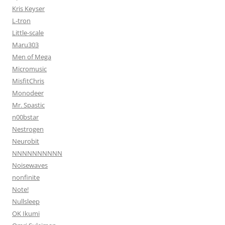
Kris Keyser
L-tron
Little-scale
Maru303
Men of Mega
Micromusic
MisfitChris
Monodeer
Mr. Spastic
n00bstar
Nestrogen
Neurobit
NNNNNNNNNN
Noisewaves
nonfinite
Note!
Nullsleep
OK Ikumi