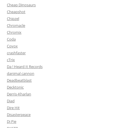
Cheap Dinosaurs
Cheapshot
Chipzel
Chromacle
Chromix
Coda
Covox
crashfaster
cTrix
Da ! Heard It Records
danimal cannon
Deadbeatblast
Decktonic
Derris-Kharlan
Diad
Dire Hit
Disasterpeace
Dj Pie