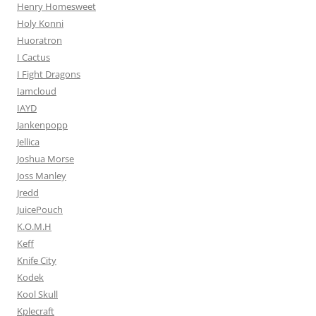
Henry Homesweet
Holy Konni
Huoratron
I Cactus
I Fight Dragons
Iamcloud
IAYD
Jankenpopp
Jellica
Joshua Morse
Joss Manley
Jredd
JuicePouch
K.O.M.H
Keff
Knife City
Kodek
Kool Skull
Kplecraft