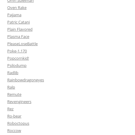
Omri Suleiman
Oven Rake
Pajjama
Patric Catani
Plain Flavored
Plasma Face
PleaseLoseBattle
Poke-1.170
Popcornkid!
Psilodump
Radlib
Rainbowdragoneyes
Ralp
Remute
Revengineers
Rez
Ro-bear
Roboctopus
Roccow