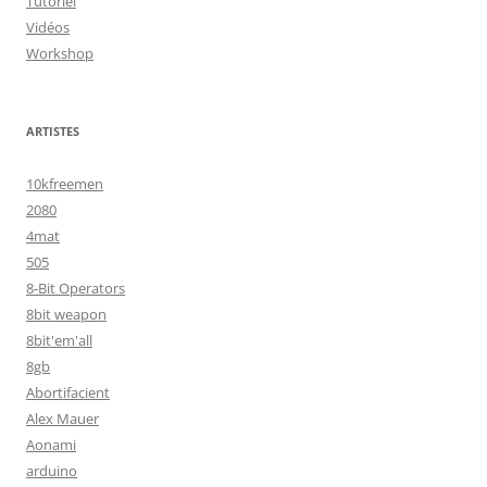
Tutoriel
Vidéos
Workshop
ARTISTES
10kfreemen
2080
4mat
505
8-Bit Operators
8bit weapon
8bit'em'all
8gb
Abortifacient
Alex Mauer
Aonami
arduino