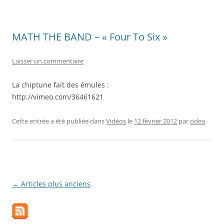
MATH THE BAND – « Four To Six »
Laisser un commentaire
La chiptune fait des émules :
http://vimeo.com/36461621
Cette entrée a été publiée dans
Vidéos
le
12 février 2012
par
odea
.
Navigation
←
Articles plus anciens
des
articles