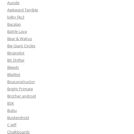
Auxide
Awkward Terrible
b4by f4c3
Bacalao
Battle Lava
Bear & Walrus
Big Giant Circles
Binärpilot
Bit Shifter
Bleeds
Blipfest
Boaconstructor
Bright Primate
Brother android
BSK
Bubu
Buskerdroid
C-jeff
Chalkboards