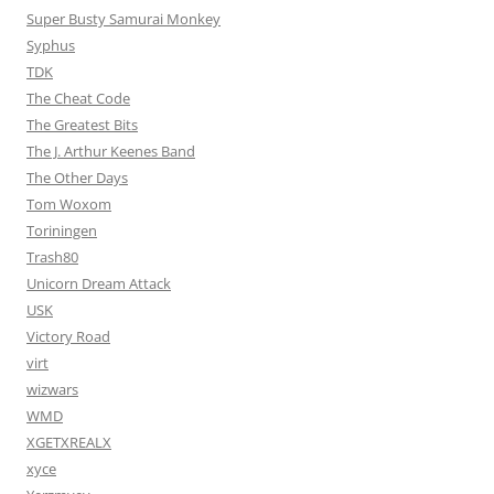
Super Busty Samurai Monkey
Syphus
TDK
The Cheat Code
The Greatest Bits
The J. Arthur Keenes Band
The Other Days
Tom Woxom
Toriningen
Trash80
Unicorn Dream Attack
USK
Victory Road
virt
wizwars
WMD
XGETXREALX
xyce