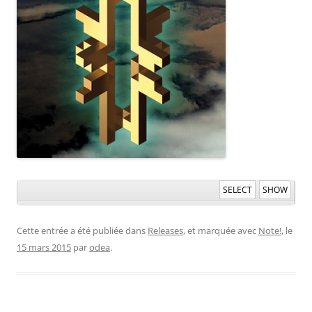
SELECT
SHOW
Cette entrée a été publiée dans
Releases
, et marquée avec
Note!
, le
15 mars 2015
par
odea
.