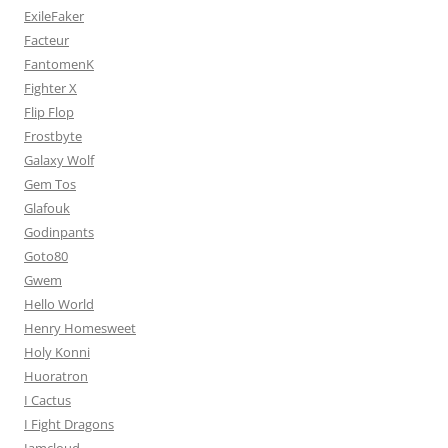
ExileFaker
Facteur
FantomenK
Fighter X
Flip Flop
Frostbyte
Galaxy Wolf
Gem Tos
Glafouk
Godinpants
Goto80
Gwem
Hello World
Henry Homesweet
Holy Konni
Huoratron
I Cactus
I Fight Dragons