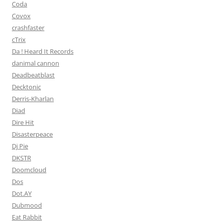
Coda
Covox
crashfaster
cTrix
Da ! Heard It Records
danimal cannon
Deadbeatblast
Decktonic
Derris-Kharlan
Diad
Dire Hit
Disasterpeace
Dj Pie
DKSTR
Doomcloud
Dos
Dot.AY
Dubmood
Eat Rabbit