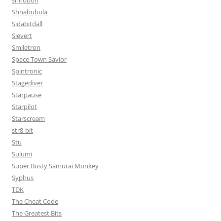
shirobon
Shnabubula
Sidabitdall
Sievert
Smiletron
Space Town Savior
Spintronic
Stagediver
Starpause
Starpilot
Starscream
str8-bit
Stu
Sulumi
Super Busty Samurai Monkey
Syphus
TDK
The Cheat Code
The Greatest Bits