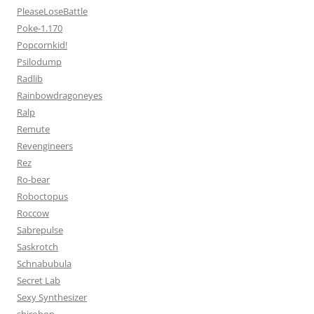
PleaseLoseBattle
Poke-1.170
Popcornkid!
Psilodump
Radlib
Rainbowdragoneyes
Ralp
Remute
Revengineers
Rez
Ro-bear
Roboctopus
Roccow
Sabrepulse
Saskrotch
Schnabubula
Secret Lab
Sexy Synthesizer