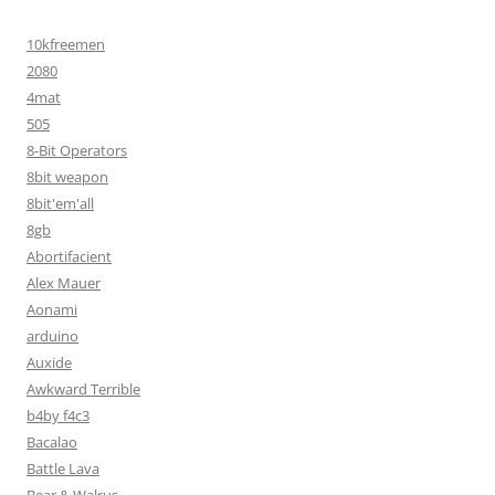
10kfreemen
2080
4mat
505
8-Bit Operators
8bit weapon
8bit'em'all
8gb
Abortifacient
Alex Mauer
Aonami
arduino
Auxide
Awkward Terrible
b4by f4c3
Bacalao
Battle Lava