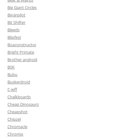
Bear & Walrus
Big Giant Circles
Binärpilot
Bit Shifter
Bleeds
Blipfest
Boaconstructor
Bright Primate
Brother android
BSK
Bubu
Buskerdroid
C-jeff
Chalkboards
Cheap Dinosaurs
Cheapshot
Chipzel
Chromacle
Chromix