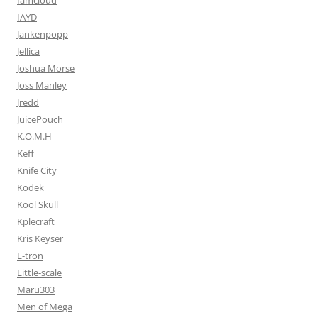
Iamcloud
IAYD
Jankenpopp
Jellica
Joshua Morse
Joss Manley
Jredd
JuicePouch
K.O.M.H
Keff
Knife City
Kodek
Kool Skull
Kplecraft
Kris Keyser
L-tron
Little-scale
Maru303
Men of Mega