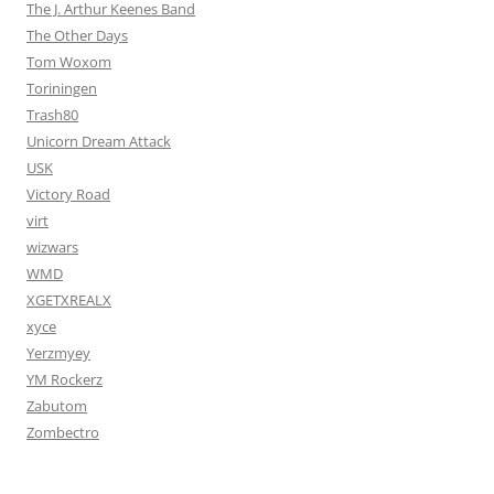
The J. Arthur Keenes Band
The Other Days
Tom Woxom
Toriningen
Trash80
Unicorn Dream Attack
USK
Victory Road
virt
wizwars
WMD
XGETXREALX
xyce
Yerzmyey
YM Rockerz
Zabutom
Zombectro