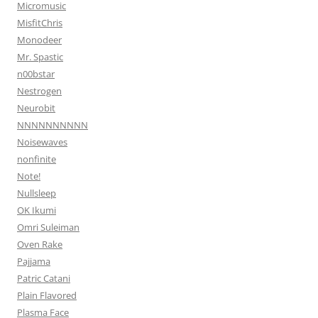
Micromusic
MisfitChris
Monodeer
Mr. Spastic
n00bstar
Nestrogen
Neurobit
NNNNNNNNNN
Noisewaves
nonfinite
Note!
Nullsleep
OK Ikumi
Omri Suleiman
Oven Rake
Pajjama
Patric Catani
Plain Flavored
Plasma Face