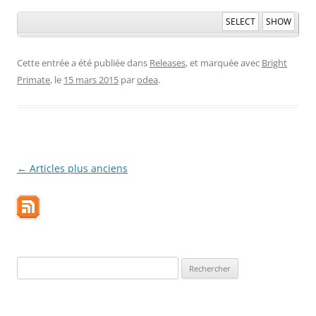
SELECT
SHOW
Cette entrée a été publiée dans
Releases
, et marquée avec
Bright
Primate
, le
15 mars 2015
par
odea
.
Navigation
←
Articles plus anciens
des
articles
Rechercher :