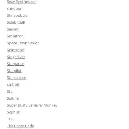
Sexy Synthesizer
shirobon
Shnabubula
Sidabitdall
Sievert
Smiletron
Space Town Savior
Spintronic
Stagediver
Starpause
Starpilot
Starscream
str8-bit
Stu
Sulumi
Super Busty Samurai Monkey
Syphus
TDK
The Cheat Code