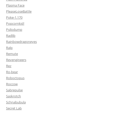
Plasma Face
PleaseLoseBattle
Poke-1.170
Popcornkid!
Psilodump
Radlib
Rainbowdragoneyes
Ralp
Remute
Revengineers
Rez
Ro-bear
Roboctopus
Roccow
Sabrepulse
Saskrotch
Schnabubula
Secret Lab