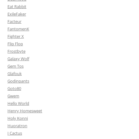
Eat Rabbit
ExileFaker
Facteur
FantomenK
Fighter X
Flip Flop
Frostbyte
Galaxy Wolf
Gem Tos
Glafouk
Godinpants
Goto80
Gwem
Hello World
Henry Homesweet
Holy Konni
Huoratron
I Cactus