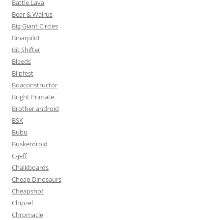
Battle Lava
Bear & Walrus
Big Giant Circles
Binärpilot
Bit Shifter
Bleeds
Blipfest
Boaconstructor
Bright Primate
Brother android
BSK
Bubu
Buskerdroid
C-jeff
Chalkboards
Cheap Dinosaurs
Cheapshot
Chipzel
Chromacle