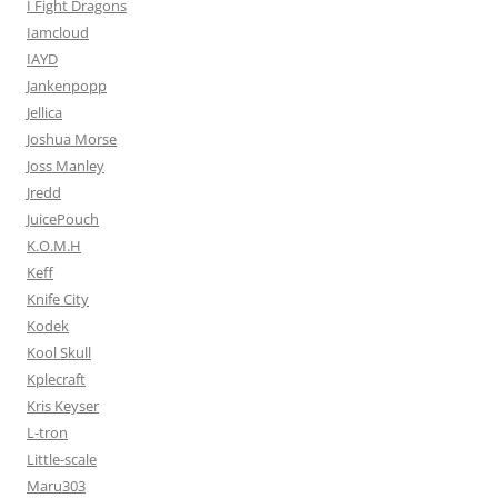
I Fight Dragons
Iamcloud
IAYD
Jankenpopp
Jellica
Joshua Morse
Joss Manley
Jredd
JuicePouch
K.O.M.H
Keff
Knife City
Kodek
Kool Skull
Kplecraft
Kris Keyser
L-tron
Little-scale
Maru303