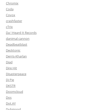
Chromix
Coda
Covox
crashfaster
cTrix
Da ! Heard It Records
danimal cannon
Deadbeatblast
Decktonic
Derris-Kharlan
Diad
Dire Hit
Disasterpeace
Dj Pie
DKSTR
Doomcloud
Dos
Dot.AY
Dubmood