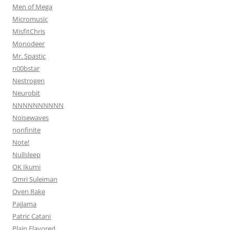
Men of Mega
Micromusic
MisfitChris
Monodeer
Mr. Spastic
n00bstar
Nestrogen
Neurobit
NNNNNNNNNN
Noisewaves
nonfinite
Note!
Nullsleep
OK Ikumi
Omri Suleiman
Oven Rake
Pajjama
Patric Catani
Plain Flavored