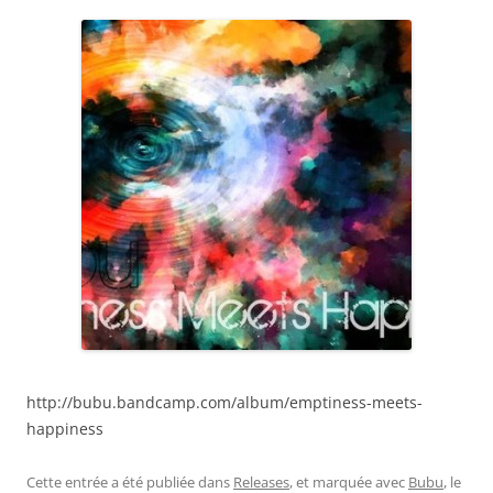
http://bubu.bandcamp.com/album/emptiness-meets-
happiness
Cette entrée a été publiée dans
Releases
, et marquée avec
Bubu
, le