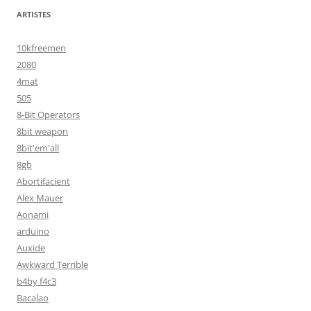
ARTISTES
10kfreemen
2080
4mat
505
8-Bit Operators
8bit weapon
8bit'em'all
8gb
Abortifacient
Alex Mauer
Aonami
arduino
Auxide
Awkward Terrible
b4by f4c3
Bacalao