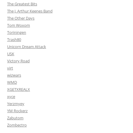
The Greatest Bits
The J. Arthur Keenes Band
The Other Days
Tom Woxom
Toriningen
Trash80
Unicorn Dream Attack
USK
Victory Road
virt
wizwars
WMD
XGETXREALX
xyce
Yerzmyey
YM Rockerz
Zabutom
Zombectro