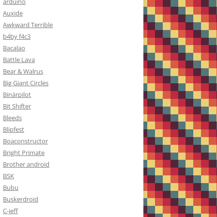
arduino
Auxide
Awkward Terrible
b4by f4c3
Bacalao
Battle Lava
Bear & Walrus
Big Giant Circles
Binärpilot
Bit Shifter
Bleeds
Blipfest
Boaconstructor
Bright Primate
Brother android
BSK
Bubu
Buskerdroid
C-jeff