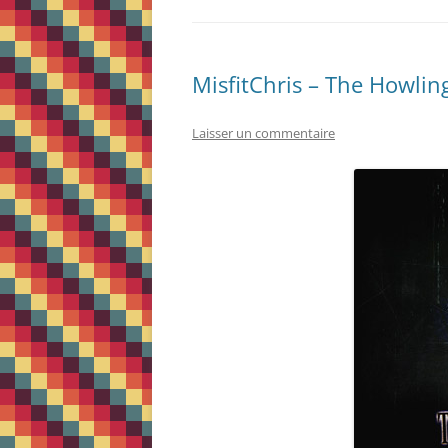
MisfitChris – The Howlin
Laisser un commentaire