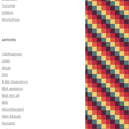
Tutoriel
Vidéos
Workshop
ARTISTES
10kfreemen
2080
4mat
505
8-Bit Operators
8bit weapon
8bit'em'all
8gb
Abortifacient
Alex Mauer
Aonami