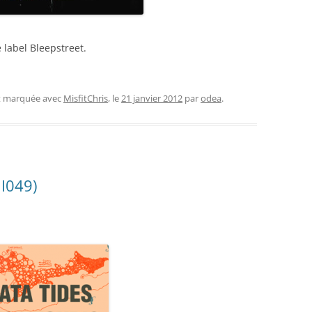
 label Bleepstreet.
et marquée avec
MisfitChris
, le
21 janvier 2012
par
odea
.
II049)