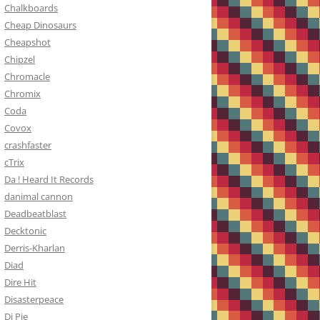
Chalkboards
Cheap Dinosaurs
Cheapshot
Chipzel
Chromacle
Chromix
Coda
Covox
crashfaster
cTrix
Da ! Heard It Records
danimal cannon
Deadbeatblast
Decktonic
Derris-Kharlan
Diad
Dire Hit
Disasterpeace
Dj Pie