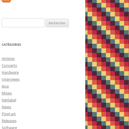
Rechercher :
CATÉGORIES
Artistes
Concerts
Hardware
Interviews
Jeux
Mixes
Netlabel
News
Pixel-art
Releases
Software