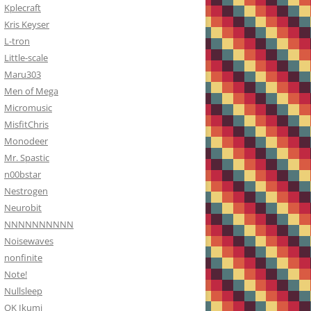
Kplecraft
Kris Keyser
L-tron
Little-scale
Maru303
Men of Mega
Micromusic
MisfitChris
Monodeer
Mr. Spastic
n00bstar
Nestrogen
Neurobit
NNNNNNNNNN
Noisewaves
nonfinite
Note!
Nullsleep
OK Ikumi