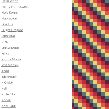
Hello World
Henry Homesweet
Holy Konni
Huoratron
I Cactus
I Fight Dragons
Iamcloud
IAYD
Jankenpopp
Jellica
Joshua Morse
Joss Manley
Jredd
JuicePouch
K.O.M.H
Keff
Knife City
Kodek
Kool Skull