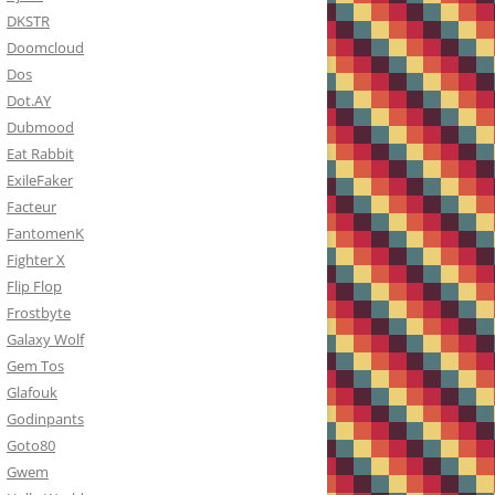
DKSTR
Doomcloud
Dos
Dot.AY
Dubmood
Eat Rabbit
ExileFaker
Facteur
FantomenK
Fighter X
Flip Flop
Frostbyte
Galaxy Wolf
Gem Tos
Glafouk
Godinpants
Goto80
Gwem