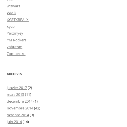
wizwars
WMD
XGETXREALX
xyce
Yerzmyey
YM Rockerz
Zabutom
Zombectro
ARCHIVES
janvier 2017
(2)
mars 2015
(11)
décembre 2014
(1)
novembre 2014
(43)
octobre 2014
(3)
juin 2014
(14)