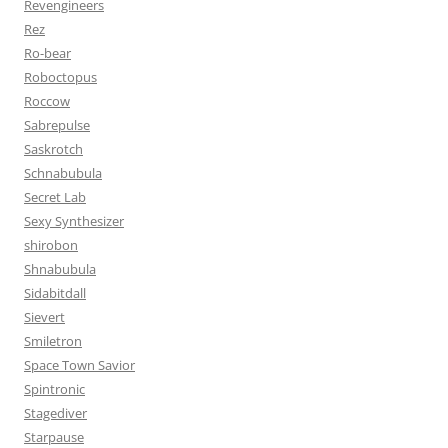
Revengineers
Rez
Ro-bear
Roboctopus
Roccow
Sabrepulse
Saskrotch
Schnabubula
Secret Lab
Sexy Synthesizer
shirobon
Shnabubula
Sidabitdall
Sievert
Smiletron
Space Town Savior
Spintronic
Stagediver
Starpause