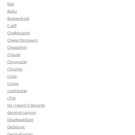
BSK
Bubu
Buskerdroid
C-jeff
Chalkboards
Cheap Dinosaurs
Cheapshot
Chipzel
Chromacle
Chromix
Coda
Covox
crashfaster
cTrix
Da ! Heard It Records
danimal cannon
Deadbeatblast
Decktonic
Derris-Kharlan