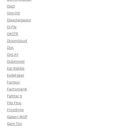
Diad
Dire Hit
Disasterpeace
Dj Pie
DKSTR
Doomcloud
Dos
Dot.AY
Dubmood
Eat Rabbit
ExileFaker
Facteur
FantomenK
Fighter X
Flip Flop
Frostbyte
Galaxy Wolf
Gem Tos