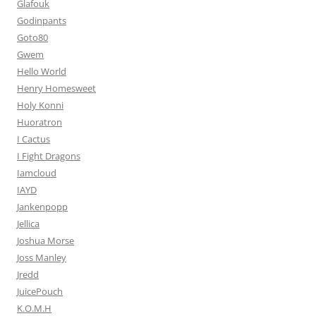
Glafouk
Godinpants
Goto80
Gwem
Hello World
Henry Homesweet
Holy Konni
Huoratron
I Cactus
I Fight Dragons
Iamcloud
IAYD
Jankenpopp
Jellica
Joshua Morse
Joss Manley
Jredd
JuicePouch
K.O.M.H