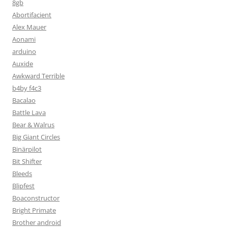
8gb
Abortifacient
Alex Mauer
Aonami
arduino
Auxide
Awkward Terrible
b4by f4c3
Bacalao
Battle Lava
Bear & Walrus
Big Giant Circles
Binärpilot
Bit Shifter
Bleeds
Blipfest
Boaconstructor
Bright Primate
Brother android