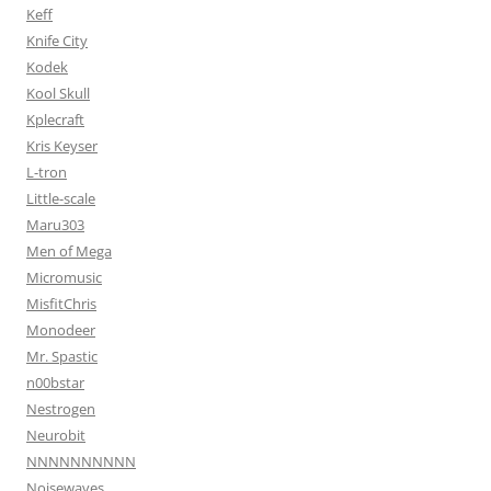
Keff
Knife City
Kodek
Kool Skull
Kplecraft
Kris Keyser
L-tron
Little-scale
Maru303
Men of Mega
Micromusic
MisfitChris
Monodeer
Mr. Spastic
n00bstar
Nestrogen
Neurobit
NNNNNNNNNN
Noisewaves