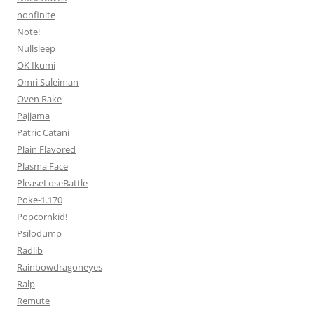
nonfinite
Note!
Nullsleep
OK Ikumi
Omri Suleiman
Oven Rake
Pajjama
Patric Catani
Plain Flavored
Plasma Face
PleaseLoseBattle
Poke-1.170
Popcornkid!
Psilodump
Radlib
Rainbowdragoneyes
Ralp
Remute