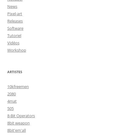
News
Pixel-art
Releases
Software
Tutoriel
Vidéos
Workshop
ARTISTES
10kfreemen
2080
4mat
505
8-Bit Operators
8bit weapon
8bit'em'all