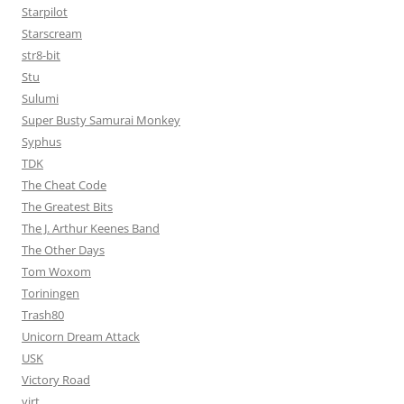
Starpilot
Starscream
str8-bit
Stu
Sulumi
Super Busty Samurai Monkey
Syphus
TDK
The Cheat Code
The Greatest Bits
The J. Arthur Keenes Band
The Other Days
Tom Woxom
Toriningen
Trash80
Unicorn Dream Attack
USK
Victory Road
virt