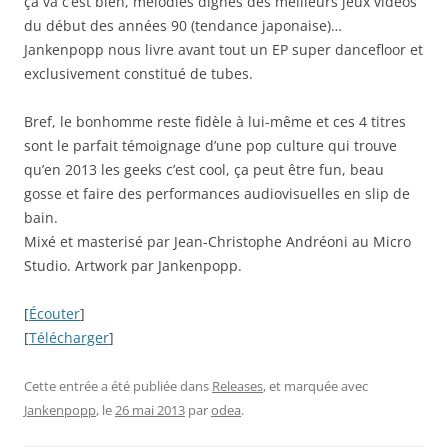
ça va c’est bien, mélodies dignes des meilleurs jeux vidéos
du début des années 90 (tendance japonaise)…
Jankenpopp nous livre avant tout un EP super dancefloor et
exclusivement constitué de tubes.
Bref, le bonhomme reste fidèle à lui-même et ces 4 titres
sont le parfait témoignage d’une pop culture qui trouve
qu’en 2013 les geeks c’est cool, ça peut être fun, beau
gosse et faire des performances audiovisuelles en slip de
bain.
Mixé et masterisé par Jean-Christophe Andréoni au Micro
Studio. Artwork par Jankenpopp.
[
Écouter
]
[
Télécharger
]
Cette entrée a été publiée dans
Releases
, et marquée avec
Jankenpopp
, le
26 mai 2013
par
odea
.