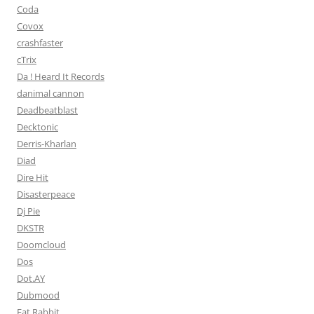
Coda
Covox
crashfaster
cTrix
Da ! Heard It Records
danimal cannon
Deadbeatblast
Decktonic
Derris-Kharlan
Diad
Dire Hit
Disasterpeace
Dj Pie
DKSTR
Doomcloud
Dos
Dot.AY
Dubmood
Eat Rabbit