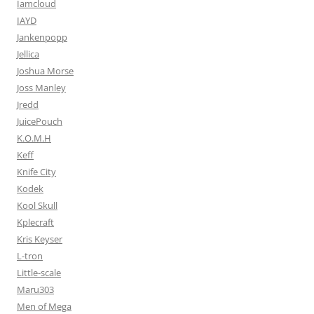
Iamcloud
IAYD
Jankenpopp
Jellica
Joshua Morse
Joss Manley
Jredd
JuicePouch
K.O.M.H
Keff
Knife City
Kodek
Kool Skull
Kplecraft
Kris Keyser
L-tron
Little-scale
Maru303
Men of Mega