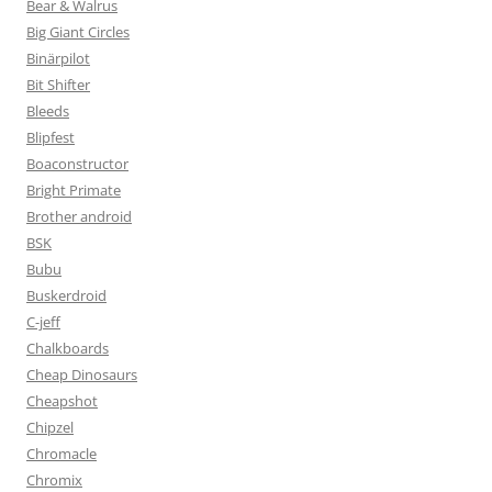
Bear & Walrus
Big Giant Circles
Binärpilot
Bit Shifter
Bleeds
Blipfest
Boaconstructor
Bright Primate
Brother android
BSK
Bubu
Buskerdroid
C-jeff
Chalkboards
Cheap Dinosaurs
Cheapshot
Chipzel
Chromacle
Chromix