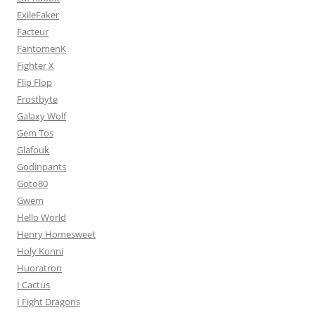
ExileFaker
Facteur
FantomenK
Fighter X
Flip Flop
Frostbyte
Galaxy Wolf
Gem Tos
Glafouk
Godinpants
Goto80
Gwem
Hello World
Henry Homesweet
Holy Konni
Huoratron
I Cactus
I Fight Dragons