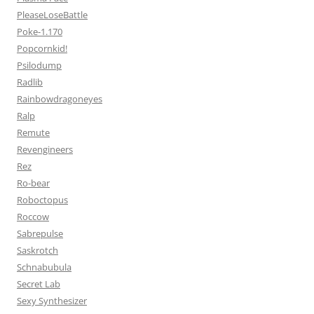
PleaseLoseBattle
Poke-1.170
Popcornkid!
Psilodump
Radlib
Rainbowdragoneyes
Ralp
Remute
Revengineers
Rez
Ro-bear
Roboctopus
Roccow
Sabrepulse
Saskrotch
Schnabubula
Secret Lab
Sexy Synthesizer