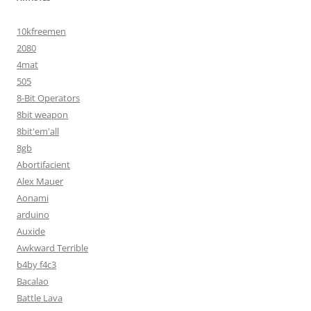
10kfreemen
2080
4mat
505
8-Bit Operators
8bit weapon
8bit'em'all
8gb
Abortifacient
Alex Mauer
Aonami
arduino
Auxide
Awkward Terrible
b4by f4c3
Bacalao
Battle Lava