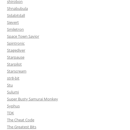
shirobon
Shnabubula
Sidabitdall
Sievert
Smiletron
Space Town Savior
Spintronic
Stagediver
Starpause
Starpilot
Starscream
str8-bit
Stu
Sulumi
Super Busty Samurai Monkey
Syphus
TDK
The Cheat Code
The Greatest Bits