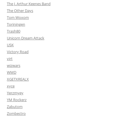
The J. Arthur Keenes Band
The Other Days
Tom Woxom
Toriningen
Trash80
Unicorn Dream Attack
USK
Victory Road
virt
wizwars
WMD
XGETXREALX
xyce
Yerzmyey
YM Rockerz
Zabutom
Zombectro