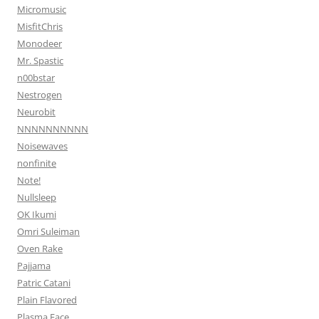
Micromusic
MisfitChris
Monodeer
Mr. Spastic
n00bstar
Nestrogen
Neurobit
NNNNNNNNNN
Noisewaves
nonfinite
Note!
Nullsleep
OK Ikumi
Omri Suleiman
Oven Rake
Pajjama
Patric Catani
Plain Flavored
Plasma Face