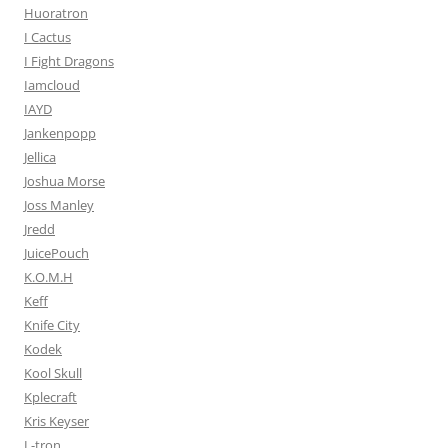
Huoratron
I Cactus
I Fight Dragons
Iamcloud
IAYD
Jankenpopp
Jellica
Joshua Morse
Joss Manley
Jredd
JuicePouch
K.O.M.H
Keff
Knife City
Kodek
Kool Skull
Kplecraft
Kris Keyser
L-tron