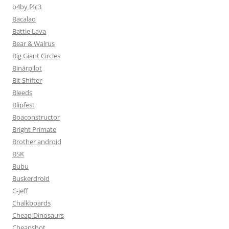
b4by f4c3
Bacalao
Battle Lava
Bear & Walrus
Big Giant Circles
Binärpilot
Bit Shifter
Bleeds
Blipfest
Boaconstructor
Bright Primate
Brother android
BSK
Bubu
Buskerdroid
C-jeff
Chalkboards
Cheap Dinosaurs
Cheapshot