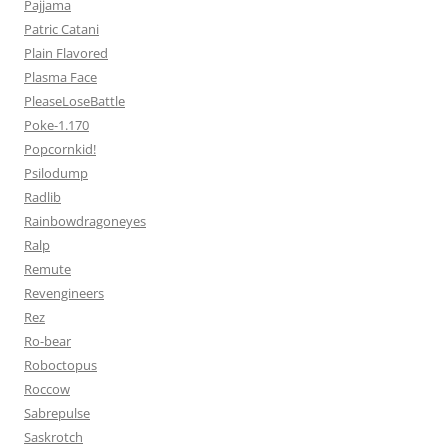
Pajjama
Patric Catani
Plain Flavored
Plasma Face
PleaseLoseBattle
Poke-1.170
Popcornkid!
Psilodump
Radlib
Rainbowdragoneyes
Ralp
Remute
Revengineers
Rez
Ro-bear
Roboctopus
Roccow
Sabrepulse
Saskrotch