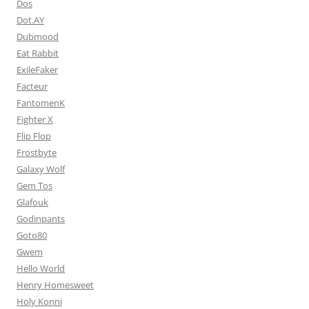
Dos
Dot.AY
Dubmood
Eat Rabbit
ExileFaker
Facteur
FantomenK
Fighter X
Flip Flop
Frostbyte
Galaxy Wolf
Gem Tos
Glafouk
Godinpants
Goto80
Gwem
Hello World
Henry Homesweet
Holy Konni