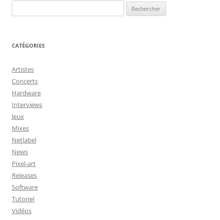
Rechercher :
CATÉGORIES
Artistes
Concerts
Hardware
Interviews
Jeux
Mixes
Netlabel
News
Pixel-art
Releases
Software
Tutoriel
Vidéos