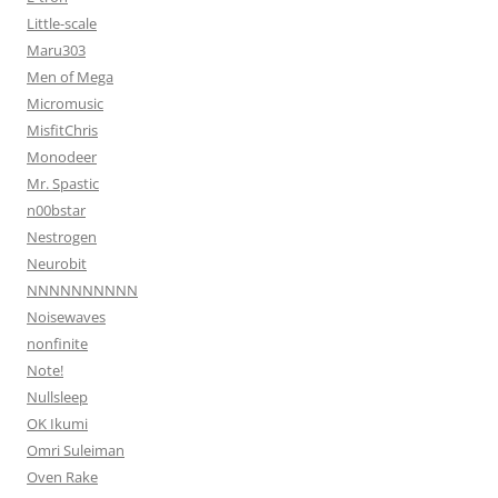
Little-scale
Maru303
Men of Mega
Micromusic
MisfitChris
Monodeer
Mr. Spastic
n00bstar
Nestrogen
Neurobit
NNNNNNNNNN
Noisewaves
nonfinite
Note!
Nullsleep
OK Ikumi
Omri Suleiman
Oven Rake