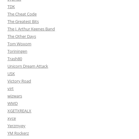
TDK
The Cheat Code
The Greatest Bits
The J. Arthur Keenes Band
The Other Days
Tom Woxom
Toriningen
Trash80
Unicorn Dream Attack
USK
Victory Road
virt
wizwars
WMD
XGETXREALX
xyce
Yerzmyey
YM Rockerz