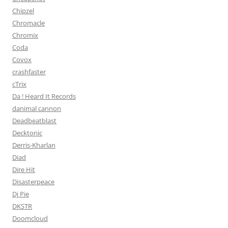
Chipzel
Chromacle
Chromix
Coda
Covox
crashfaster
cTrix
Da ! Heard It Records
danimal cannon
Deadbeatblast
Decktonic
Derris-Kharlan
Diad
Dire Hit
Disasterpeace
Dj Pie
DKSTR
Doomcloud