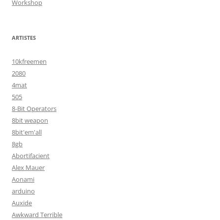
Workshop
ARTISTES
10kfreemen
2080
4mat
505
8-Bit Operators
8bit weapon
8bit'em'all
8gb
Abortifacient
Alex Mauer
Aonami
arduino
Auxide
Awkward Terrible