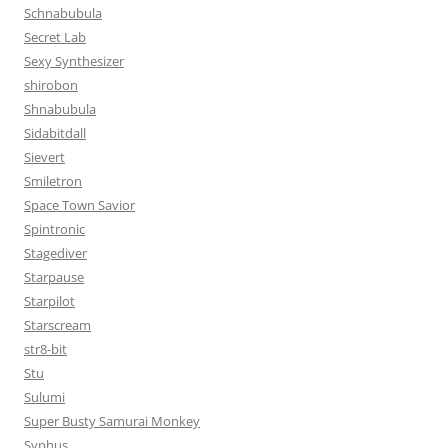
Schnabubula
Secret Lab
Sexy Synthesizer
shirobon
Shnabubula
Sidabitdall
Sievert
Smiletron
Space Town Savior
Spintronic
Stagediver
Starpause
Starpilot
Starscream
str8-bit
Stu
Sulumi
Super Busty Samurai Monkey
Syphus