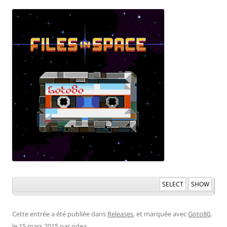
SELECT
SHOW
Cette entrée a été publiée dans
Releases
, et marquée avec
Goto80
,
le
15 mars 2015
par
odea
.