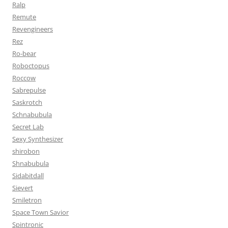
Ralp
Remute
Revengineers
Rez
Ro-bear
Roboctopus
Roccow
Sabrepulse
Saskrotch
Schnabubula
Secret Lab
Sexy Synthesizer
shirobon
Shnabubula
Sidabitdall
Sievert
Smiletron
Space Town Savior
Spintronic