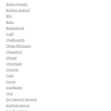
Bright Primate
Brother android
BSK
Bubu
Buskerdroid
C-jeff
Chalkboards
Cheap Dinosaurs
Cheapshot
Chipzel
Chromacle
Chromix
Coda
Covox
crashfaster
cTrix
Da ! Heard It Records
danimal cannon