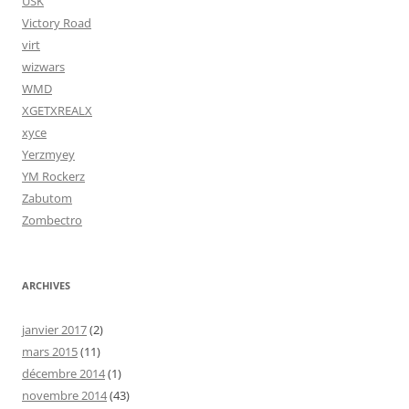
USK
Victory Road
virt
wizwars
WMD
XGETXREALX
xyce
Yerzmyey
YM Rockerz
Zabutom
Zombectro
ARCHIVES
janvier 2017
(2)
mars 2015
(11)
décembre 2014
(1)
novembre 2014
(43)