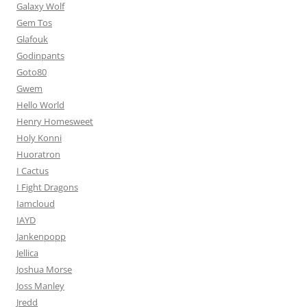
Galaxy Wolf
Gem Tos
Glafouk
Godinpants
Goto80
Gwem
Hello World
Henry Homesweet
Holy Konni
Huoratron
I Cactus
I Fight Dragons
Iamcloud
IAYD
Jankenpopp
Jellica
Joshua Morse
Joss Manley
Jredd