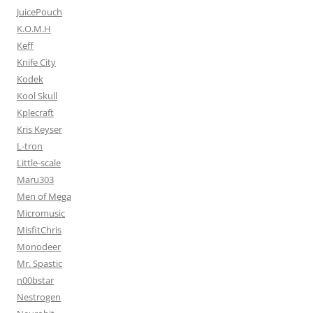
JuicePouch
K.O.M.H
Keff
Knife City
Kodek
Kool Skull
Kplecraft
Kris Keyser
L-tron
Little-scale
Maru303
Men of Mega
Micromusic
MisfitChris
Monodeer
Mr. Spastic
n00bstar
Nestrogen