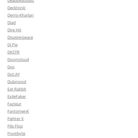
Deadbeatblast
Decktonic
Derris-Kharlan
Diad
Dire Hit
Disasterpeace
Dj Pie
DKSTR
Doomcloud
Dos
Dot.AY
Dubmood
Eat Rabbit
ExileFaker
Facteur
FantomenK
Fighter X
Flip Flop
Frostbyte