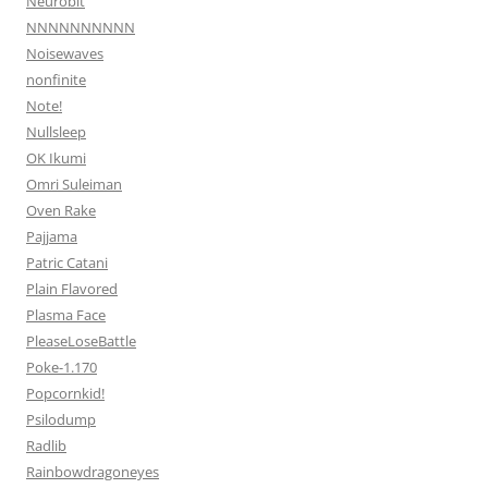
Neurobit
NNNNNNNNNN
Noisewaves
nonfinite
Note!
Nullsleep
OK Ikumi
Omri Suleiman
Oven Rake
Pajjama
Patric Catani
Plain Flavored
Plasma Face
PleaseLoseBattle
Poke-1.170
Popcornkid!
Psilodump
Radlib
Rainbowdragoneyes