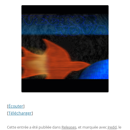
[
Écouter
]
[
Télécharger
]
Cette entrée a été publiée dans
Releases
, et marquée avec
Jredd
, le