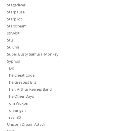
Stagediver
Starpause
Starpilot
Starscream
str8-bit
Stu
Sulumi
Super Busty Samurai Monkey
Syphus
TDK
The Cheat Code
The Greatest Bits
The J. Arthur Keenes Band
The Other Days
Tom Woxom
Toriningen
Trash80
Unicorn Dream Attack