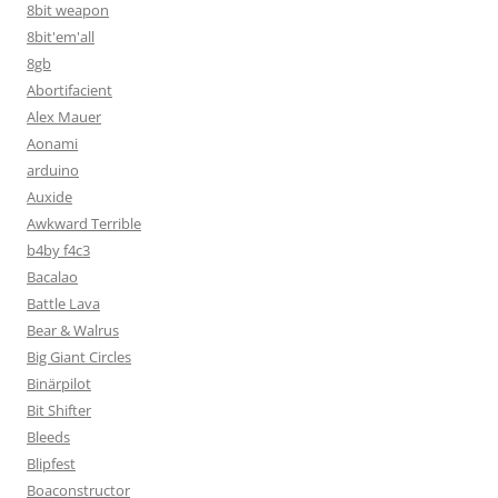
8bit weapon
8bit'em'all
8gb
Abortifacient
Alex Mauer
Aonami
arduino
Auxide
Awkward Terrible
b4by f4c3
Bacalao
Battle Lava
Bear & Walrus
Big Giant Circles
Binärpilot
Bit Shifter
Bleeds
Blipfest
Boaconstructor