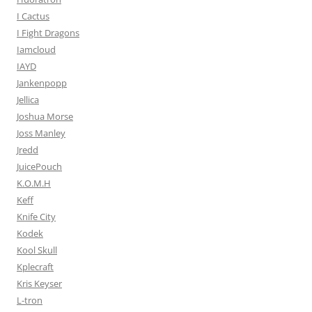
I Cactus
I Fight Dragons
Iamcloud
IAYD
Jankenpopp
Jellica
Joshua Morse
Joss Manley
Jredd
JuicePouch
K.O.M.H
Keff
Knife City
Kodek
Kool Skull
Kplecraft
Kris Keyser
L-tron