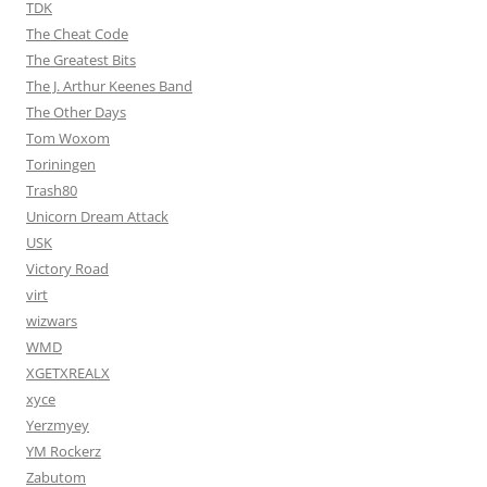
TDK
The Cheat Code
The Greatest Bits
The J. Arthur Keenes Band
The Other Days
Tom Woxom
Toriningen
Trash80
Unicorn Dream Attack
USK
Victory Road
virt
wizwars
WMD
XGETXREALX
xyce
Yerzmyey
YM Rockerz
Zabutom