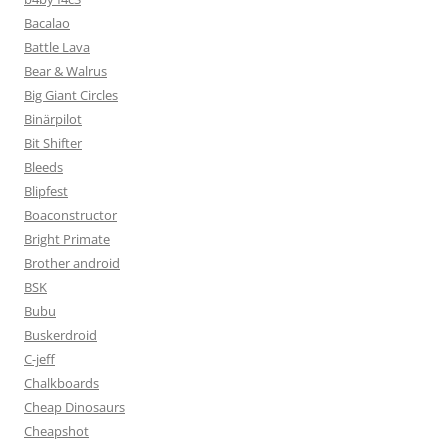
Bacalao
Battle Lava
Bear & Walrus
Big Giant Circles
Binärpilot
Bit Shifter
Bleeds
Blipfest
Boaconstructor
Bright Primate
Brother android
BSK
Bubu
Buskerdroid
C-jeff
Chalkboards
Cheap Dinosaurs
Cheapshot