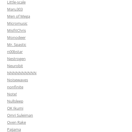
Little-scale
Maru303
Men of Mega
Micromusic
MisfitChris
Monodeer
Mr. Spastic
n00bstar
Nestrogen
Neurobit
NNNNNNNNNN
Noisewaves
nonfinite
Note!
Nullsleep
OK Ikumi
Omri Suleiman
Oven Rake
Pajjama