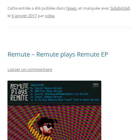
Cette entrée a été publiée dans
News
, et marquée avec
Sidabitdall
,
le
6 janvier 2017
par
odea
.
Remute – Remute plays Remute EP
Laisser un commentaire