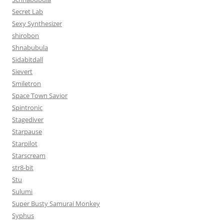
Secret Lab
Sexy Synthesizer
shirobon
Shnabubula
Sidabitdall
Sievert
Smiletron
Space Town Savior
Spintronic
Stagediver
Starpause
Starpilot
Starscream
str8-bit
Stu
Sulumi
Super Busty Samurai Monkey
Syphus