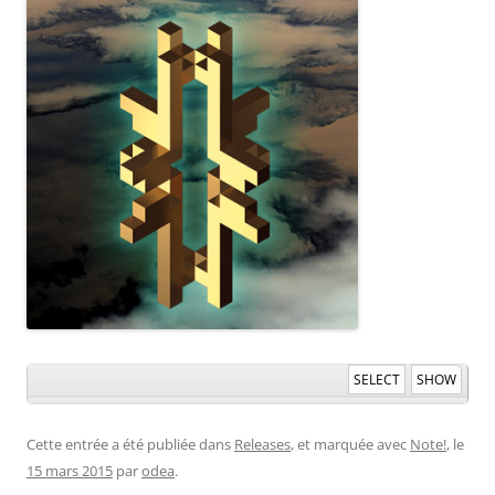
SELECT
SHOW
Cette entrée a été publiée dans
Releases
, et marquée avec
Note!
, le
15 mars 2015
par
odea
.