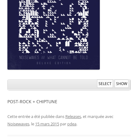
SELECT
SHOW
POST-ROCK + CHIPTUNE
Cette entrée a été publiée dans
Releases
, et marquée avec
Noisewaves
, le
15 mars 2015
par
odea
.