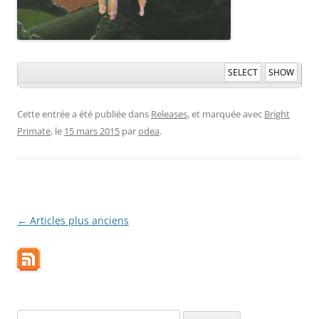
SELECT
SHOW
Cette entrée a été publiée dans
Releases
, et marquée avec
Bright
Primate
, le
15 mars 2015
par
odea
.
Navigation
←
Articles plus anciens
des
articles
Rechercher :