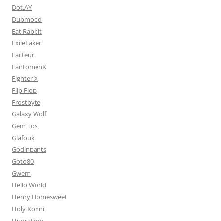
Dot.AY
Dubmood
Eat Rabbit
ExileFaker
Facteur
FantomenK
Fighter X
Flip Flop
Frostbyte
Galaxy Wolf
Gem Tos
Glafouk
Godinpants
Goto80
Gwem
Hello World
Henry Homesweet
Holy Konni
Huoratron