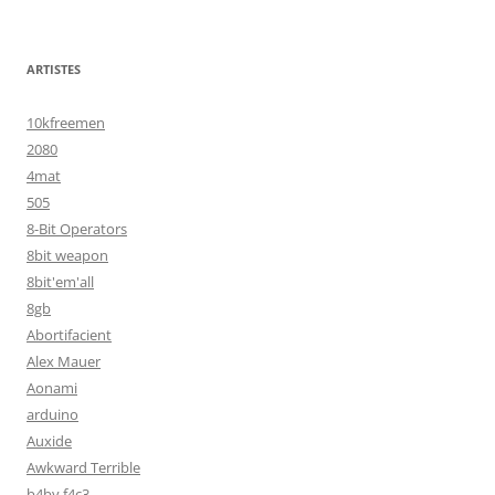
ARTISTES
10kfreemen
2080
4mat
505
8-Bit Operators
8bit weapon
8bit'em'all
8gb
Abortifacient
Alex Mauer
Aonami
arduino
Auxide
Awkward Terrible
b4by f4c3