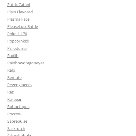
Patric Catani
Plain Flavored
Plasma Face
PleaseLoseBattle
Poke-1.170
Popcornkid!
Psilodump
Radlib
Rainbowdragoneyes
Ralp
Remute
Revengineers
Rez
Ro-bear
Roboctopus
Roccow
Sabrepulse
Saskrotch
Schnabubula