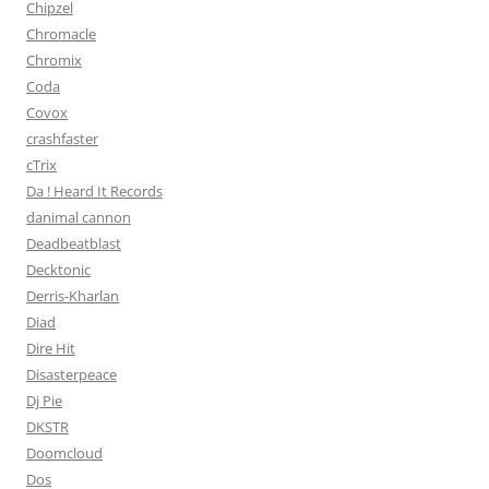
Chipzel
Chromacle
Chromix
Coda
Covox
crashfaster
cTrix
Da ! Heard It Records
danimal cannon
Deadbeatblast
Decktonic
Derris-Kharlan
Diad
Dire Hit
Disasterpeace
Dj Pie
DKSTR
Doomcloud
Dos