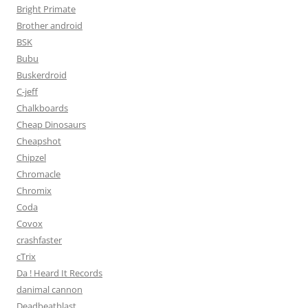
Bright Primate
Brother android
BSK
Bubu
Buskerdroid
C-jeff
Chalkboards
Cheap Dinosaurs
Cheapshot
Chipzel
Chromacle
Chromix
Coda
Covox
crashfaster
cTrix
Da ! Heard It Records
danimal cannon
Deadbeatblast