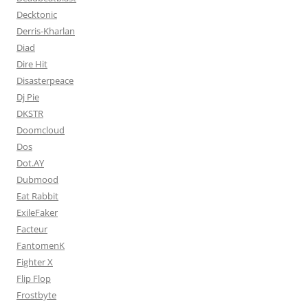
Decktonic
Derris-Kharlan
Diad
Dire Hit
Disasterpeace
Dj Pie
DKSTR
Doomcloud
Dos
Dot.AY
Dubmood
Eat Rabbit
ExileFaker
Facteur
FantomenK
Fighter X
Flip Flop
Frostbyte