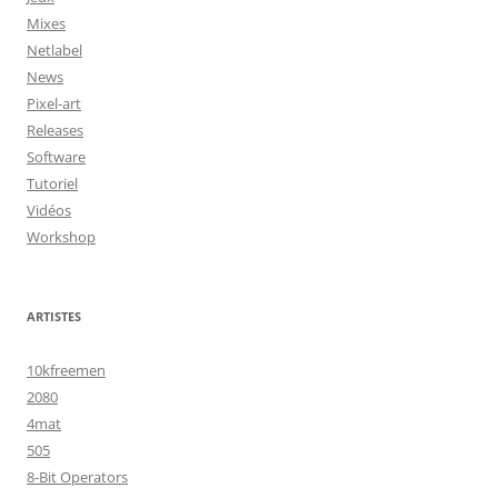
Mixes
Netlabel
News
Pixel-art
Releases
Software
Tutoriel
Vidéos
Workshop
ARTISTES
10kfreemen
2080
4mat
505
8-Bit Operators