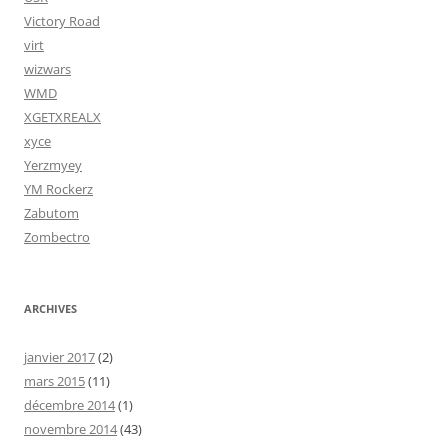
Victory Road
virt
wizwars
WMD
XGETXREALX
xyce
Yerzmyey
YM Rockerz
Zabutom
Zombectro
ARCHIVES
janvier 2017
(2)
mars 2015
(11)
décembre 2014
(1)
novembre 2014
(43)