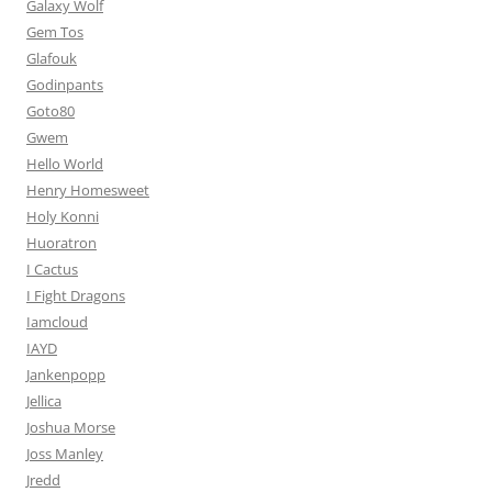
Galaxy Wolf
Gem Tos
Glafouk
Godinpants
Goto80
Gwem
Hello World
Henry Homesweet
Holy Konni
Huoratron
I Cactus
I Fight Dragons
Iamcloud
IAYD
Jankenpopp
Jellica
Joshua Morse
Joss Manley
Jredd