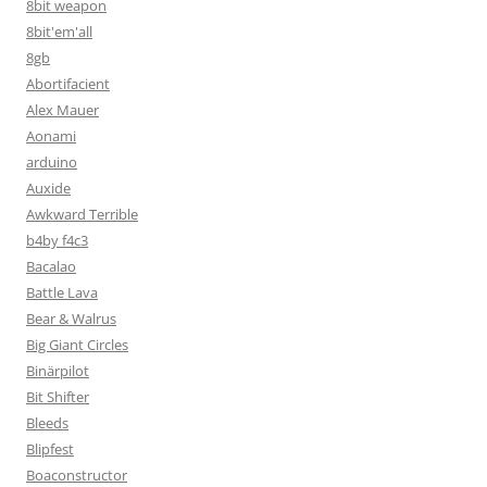
8bit weapon
8bit'em'all
8gb
Abortifacient
Alex Mauer
Aonami
arduino
Auxide
Awkward Terrible
b4by f4c3
Bacalao
Battle Lava
Bear & Walrus
Big Giant Circles
Binärpilot
Bit Shifter
Bleeds
Blipfest
Boaconstructor