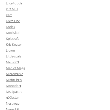
JuicePouch
K.O.M.H
Keff
Knife City
Kodek
Kool Skull
Kplecraft
Kris Keyser
L-tron
Little-scale
Maru303
Men of Mega
Micromusic
MisfitChris
Monodeer
Mr. Spastic
n00bstar
Nestrogen
Neurobit