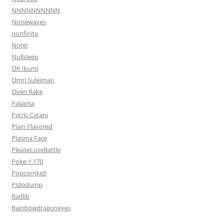
NNNNNNNNNN
Noisewaves
nonfinite
Note!
Nullsleep
OK Ikumi
Omri Suleiman
Oven Rake
Pajjama
Patric Catani
Plain Flavored
Plasma Face
PleaseLoseBattle
Poke-1.170
Popcornkid!
Psilodump
Radlib
Rainbowdragoneyes