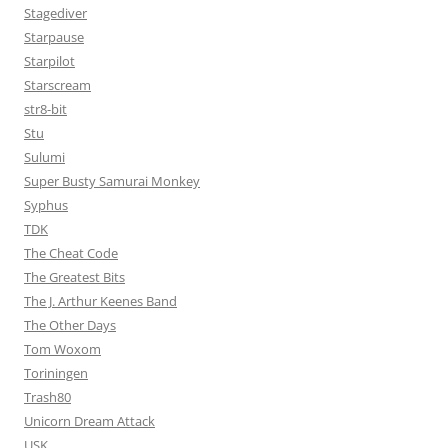
Stagediver
Starpause
Starpilot
Starscream
str8-bit
Stu
Sulumi
Super Busty Samurai Monkey
Syphus
TDK
The Cheat Code
The Greatest Bits
The J. Arthur Keenes Band
The Other Days
Tom Woxom
Toriningen
Trash80
Unicorn Dream Attack
USK