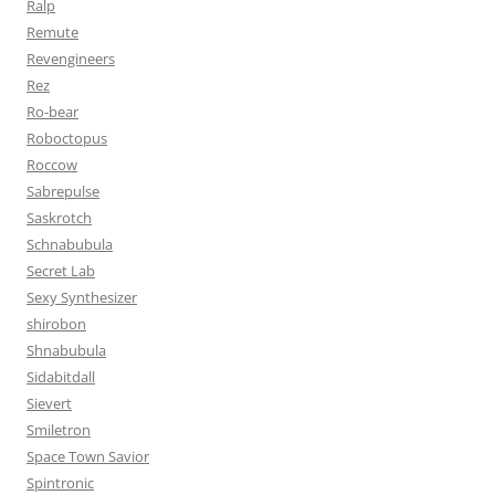
Ralp
Remute
Revengineers
Rez
Ro-bear
Roboctopus
Roccow
Sabrepulse
Saskrotch
Schnabubula
Secret Lab
Sexy Synthesizer
shirobon
Shnabubula
Sidabitdall
Sievert
Smiletron
Space Town Savior
Spintronic