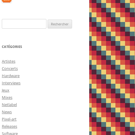
Rechercher :
CATÉGORIES
Artistes
Concerts
Hardware
Interviews
Jeux
Mixes
Netlabel
News
Pixel-art
Releases
Software