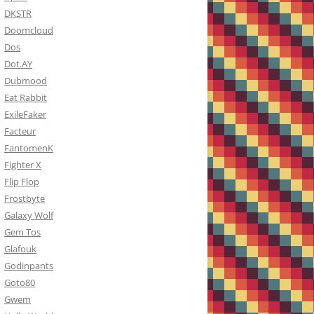
DKSTR
Doomcloud
Dos
Dot.AY
Dubmood
Eat Rabbit
ExileFaker
Facteur
FantomenK
Fighter X
Flip Flop
Frostbyte
Galaxy Wolf
Gem Tos
Glafouk
Godinpants
Goto80
Gwem