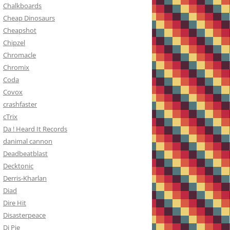
Chalkboards
Cheap Dinosaurs
Cheapshot
Chipzel
Chromacle
Chromix
Coda
Covox
crashfaster
cTrix
Da ! Heard It Records
danimal cannon
Deadbeatblast
Decktonic
Derris-Kharlan
Diad
Dire Hit
Disasterpeace
Dj Pie