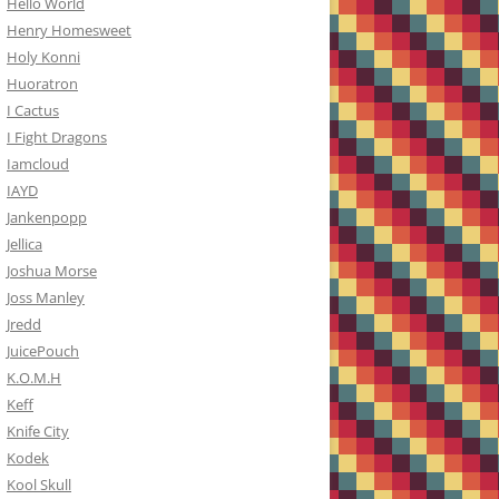
Hello World
Henry Homesweet
Holy Konni
Huoratron
I Cactus
I Fight Dragons
Iamcloud
IAYD
Jankenpopp
Jellica
Joshua Morse
Joss Manley
Jredd
JuicePouch
K.O.M.H
Keff
Knife City
Kodek
Kool Skull