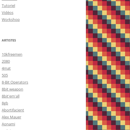
Tutoriel
Vidéos
Workshop
ARTISTES
10kfreemen
2080
4mat
505
8-Bit Operators
8bit weapon
8bit'em'all
8gb
Abortifacient
Alex Mauer
Aonami