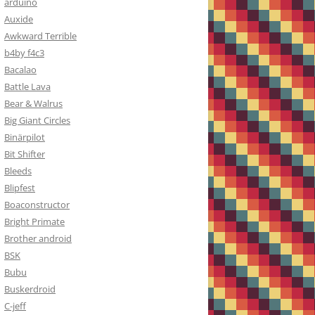
arduino
Auxide
Awkward Terrible
b4by f4c3
Bacalao
Battle Lava
Bear & Walrus
Big Giant Circles
Binärpilot
Bit Shifter
Bleeds
Blipfest
Boaconstructor
Bright Primate
Brother android
BSK
Bubu
Buskerdroid
C-jeff