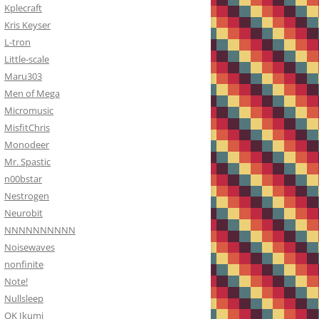
Kplecraft
Kris Keyser
L-tron
Little-scale
Maru303
Men of Mega
Micromusic
MisfitChris
Monodeer
Mr. Spastic
n00bstar
Nestrogen
Neurobit
NNNNNNNNNN
Noisewaves
nonfinite
Note!
Nullsleep
OK Ikumi