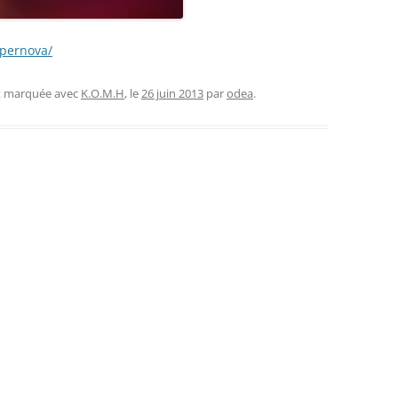
upernova/
et marquée avec
K.O.M.H
, le
26 juin 2013
par
odea
.