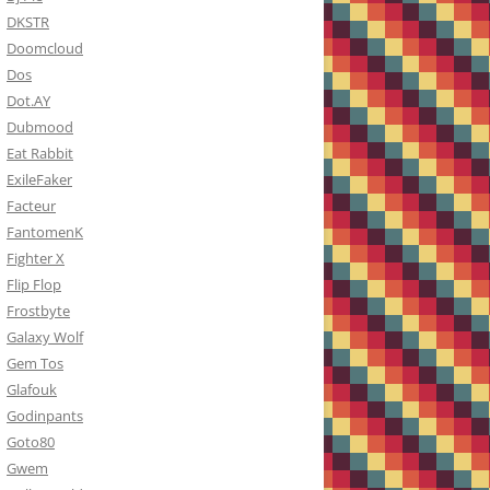
DKSTR
Doomcloud
Dos
Dot.AY
Dubmood
Eat Rabbit
ExileFaker
Facteur
FantomenK
Fighter X
Flip Flop
Frostbyte
Galaxy Wolf
Gem Tos
Glafouk
Godinpants
Goto80
Gwem