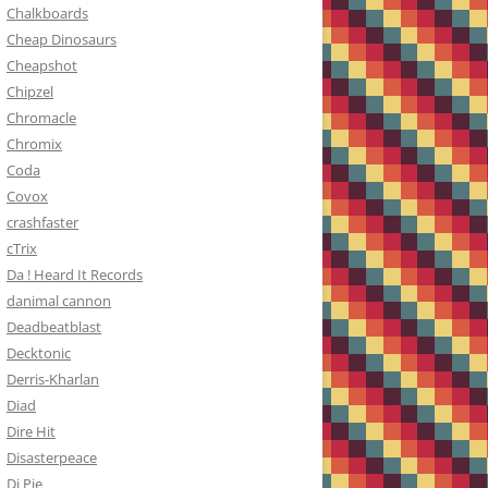
Chalkboards
Cheap Dinosaurs
Cheapshot
Chipzel
Chromacle
Chromix
Coda
Covox
crashfaster
cTrix
Da ! Heard It Records
danimal cannon
Deadbeatblast
Decktonic
Derris-Kharlan
Diad
Dire Hit
Disasterpeace
Dj Pie