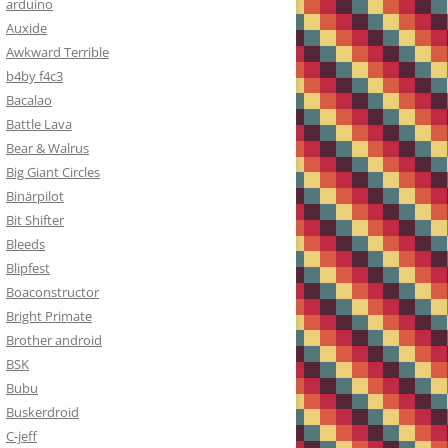
arduino
Auxide
Awkward Terrible
b4by f4c3
Bacalao
Battle Lava
Bear & Walrus
Big Giant Circles
Binärpilot
Bit Shifter
Bleeds
Blipfest
Boaconstructor
Bright Primate
Brother android
BSK
Bubu
Buskerdroid
C-jeff