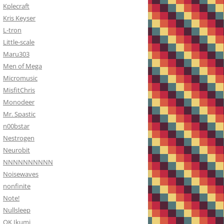
Kplecraft
Kris Keyser
L-tron
Little-scale
Maru303
Men of Mega
Micromusic
MisfitChris
Monodeer
Mr. Spastic
n00bstar
Nestrogen
Neurobit
NNNNNNNNNN
Noisewaves
nonfinite
Note!
Nullsleep
OK Ikumi