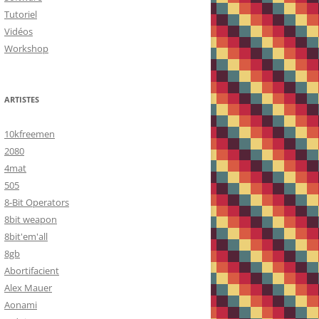
Tutoriel
Vidéos
Workshop
ARTISTES
10kfreemen
2080
4mat
505
8-Bit Operators
8bit weapon
8bit'em'all
8gb
Abortifacient
Alex Mauer
Aonami