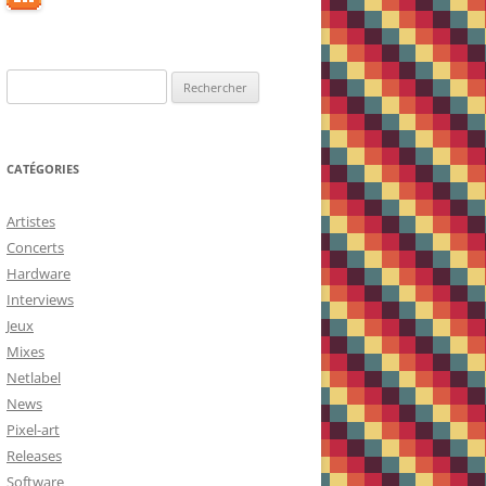
Rechercher :
CATÉGORIES
Artistes
Concerts
Hardware
Interviews
Jeux
Mixes
Netlabel
News
Pixel-art
Releases
Software