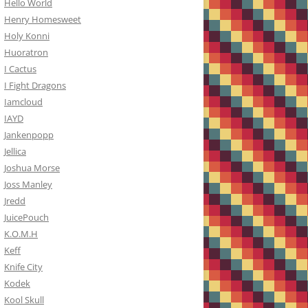
Hello World
Henry Homesweet
Holy Konni
Huoratron
I Cactus
I Fight Dragons
Iamcloud
IAYD
Jankenpopp
Jellica
Joshua Morse
Joss Manley
Jredd
JuicePouch
K.O.M.H
Keff
Knife City
Kodek
Kool Skull