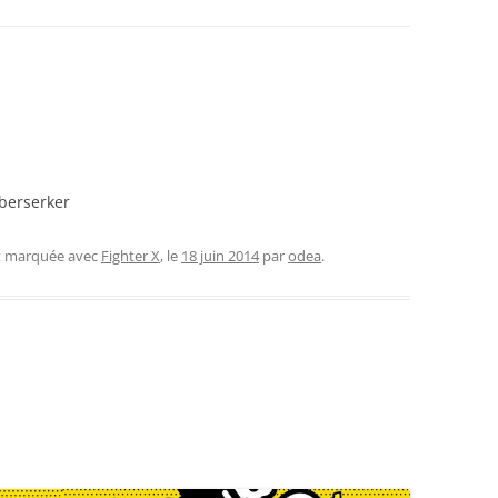
berserker
et marquée avec
Fighter X
, le
18 juin 2014
par
odea
.