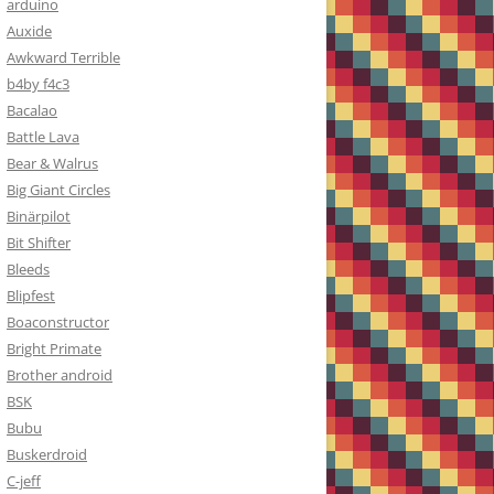
arduino
Auxide
Awkward Terrible
b4by f4c3
Bacalao
Battle Lava
Bear & Walrus
Big Giant Circles
Binärpilot
Bit Shifter
Bleeds
Blipfest
Boaconstructor
Bright Primate
Brother android
BSK
Bubu
Buskerdroid
C-jeff