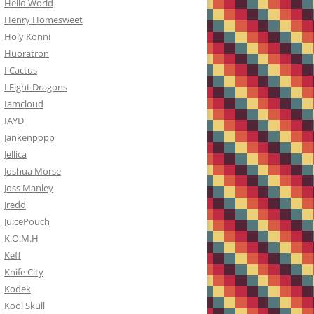
Hello World
Henry Homesweet
Holy Konni
Huoratron
I Cactus
I Fight Dragons
Iamcloud
IAYD
Jankenpopp
Jellica
Joshua Morse
Joss Manley
Jredd
JuicePouch
K.O.M.H
Keff
Knife City
Kodek
Kool Skull