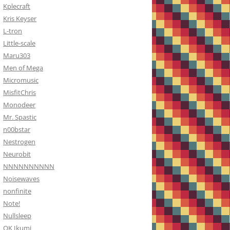
Kplecraft
Kris Keyser
L-tron
Little-scale
Maru303
Men of Mega
Micromusic
MisfitChris
Monodeer
Mr. Spastic
n00bstar
Nestrogen
Neurobit
NNNNNNNNNN
Noisewaves
nonfinite
Note!
Nullsleep
OK Ikumi