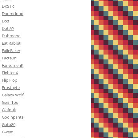
DKSTR
Doomcloud
Dos
Dot.AY
Dubmood
Eat Rabbit
ExileFaker
Facteur
FantomenK
Fighter X
Flip Flop
Frostbyte
Galaxy Wolf
Gem Tos
Glafouk
Godinpants
Goto80
Gwem