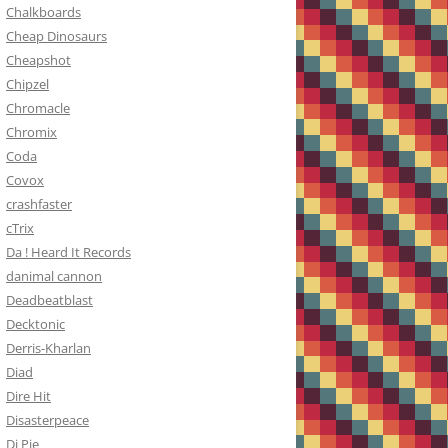
Chalkboards
Cheap Dinosaurs
Cheapshot
Chipzel
Chromacle
Chromix
Coda
Covox
crashfaster
cTrix
Da ! Heard It Records
danimal cannon
Deadbeatblast
Decktonic
Derris-Kharlan
Diad
Dire Hit
Disasterpeace
Dj Pie