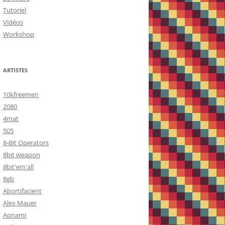
Tutoriel
Vidéos
Workshop
ARTISTES
10kfreemen
2080
4mat
505
8-Bit Operators
8bit weapon
8bit'em'all
8gb
Abortifacient
Alex Mauer
Aonami