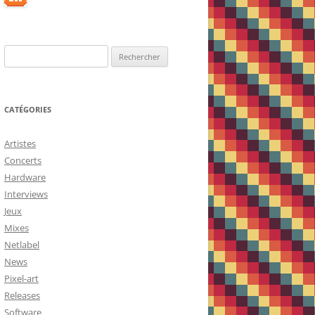
Rechercher :
CATÉGORIES
Artistes
Concerts
Hardware
Interviews
Jeux
Mixes
Netlabel
News
Pixel-art
Releases
Software