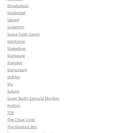
Shnabubula
Sidabitdall
Sievert
Smiletron
Space Town Savior
Spintronic
Stagediver
Starpause
Starpilot
Starscream
str8-bit
Stu
Sulumi
Super Busty Samurai Monkey
Syphus
TDK
The Cheat Code
The Greatest Bits