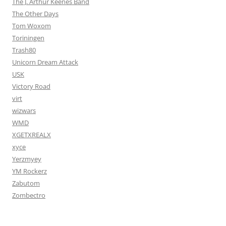
The J. Arthur Keenes Band
The Other Days
Tom Woxom
Toriningen
Trash80
Unicorn Dream Attack
USK
Victory Road
virt
wizwars
WMD
XGETXREALX
xyce
Yerzmyey
YM Rockerz
Zabutom
Zombectro