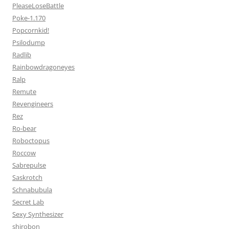
PleaseLoseBattle
Poke-1.170
Popcornkid!
Psilodump
Radlib
Rainbowdragoneyes
Ralp
Remute
Revengineers
Rez
Ro-bear
Roboctopus
Roccow
Sabrepulse
Saskrotch
Schnabubula
Secret Lab
Sexy Synthesizer
shirobon