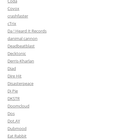
Coda
Covox
crashfaster
cTrix
Da ! Heard It Records
danimal cannon
Deadbeatblast
Decktonic
Derris-Kharlan
Diad
Dire Hit
Disasterpeace
Dj Pie
DKSTR
Doomcloud
Dos
Dot.AY
Dubmood
Eat Rabbit