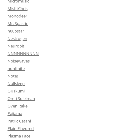
Micromusic
MisfitChris
Monodeer
Mr. Spastic
n00bstar
Nestrogen
Neurobit
NNNNNNNNNN
Noisewaves
nonfinite
Note!
Nullsleep
OK Ikumi
Omri Suleiman
Oven Rake
Pajjama
Patric Catani
Plain Flavored
Plasma Face