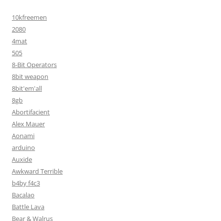
10kfreemen
2080
4mat
505
8-Bit Operators
8bit weapon
8bit'em'all
8gb
Abortifacient
Alex Mauer
Aonami
arduino
Auxide
Awkward Terrible
b4by f4c3
Bacalao
Battle Lava
Bear & Walrus