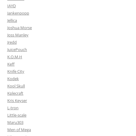
IAYD
Jankenpopp
Jellica
Joshua Morse
Joss Manley
Jredd
JuicePouch
K.O.M.H
Keff
Knife City
Kodek
Kool Skull
Kplecraft
Kris Keyser
L-tron
Little-scale
Maru303
Men of Mega