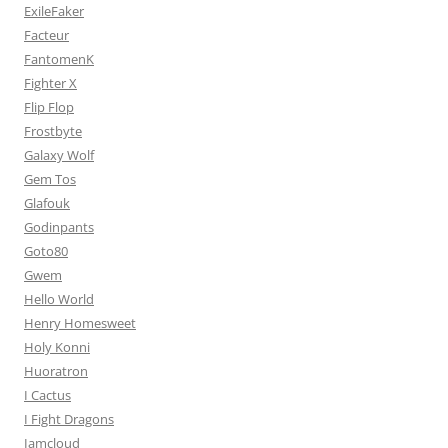
ExileFaker
Facteur
FantomenK
Fighter X
Flip Flop
Frostbyte
Galaxy Wolf
Gem Tos
Glafouk
Godinpants
Goto80
Gwem
Hello World
Henry Homesweet
Holy Konni
Huoratron
I Cactus
I Fight Dragons
Iamcloud