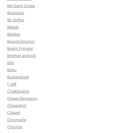
Big Giant Circles
Binärpilot
Bit Shifter
Bleeds
Blipfest
Boaconstructor
Bright Primate
Brother android
BSK
Bubu
Buskerdroid
C-jeff
Chalkboards
Cheap Dinosaurs
Cheapshot
Chipzel
Chromacle
Chromix