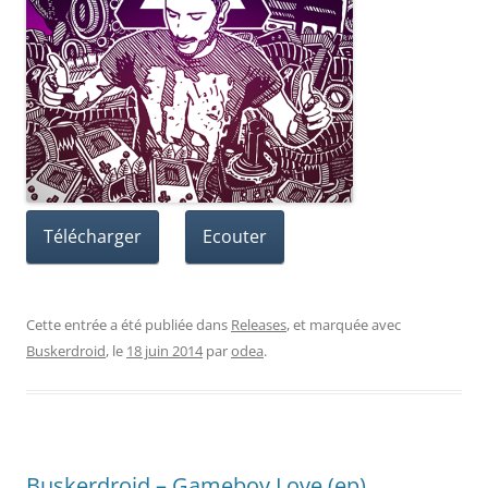
Télécharger
Ecouter
Cette entrée a été publiée dans
Releases
, et marquée avec
Buskerdroid
, le
18 juin 2014
par
odea
.
Buskerdroid – Gameboy Love (ep)