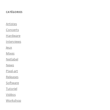
CATÉGORIES
Artistes
Concerts
Hardware
Interviews
Jeux
Mixes
Netlabel
News
Pixel-art
Releases
Software
Tutoriel
Vidéos
Workshop