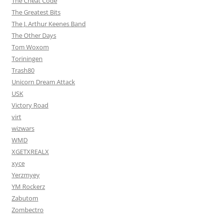
The Cheat Code
The Greatest Bits
The J. Arthur Keenes Band
The Other Days
Tom Woxom
Toriningen
Trash80
Unicorn Dream Attack
USK
Victory Road
virt
wizwars
WMD
XGETXREALX
xyce
Yerzmyey
YM Rockerz
Zabutom
Zombectro