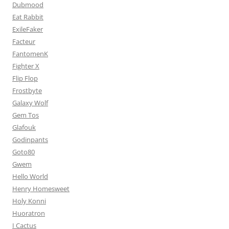
Dubmood
Eat Rabbit
ExileFaker
Facteur
FantomenK
Fighter X
Flip Flop
Frostbyte
Galaxy Wolf
Gem Tos
Glafouk
Godinpants
Goto80
Gwem
Hello World
Henry Homesweet
Holy Konni
Huoratron
I Cactus