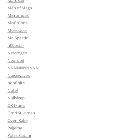
Maru303
Men of Mega
Micromusic
MisfitChris
Monodeer
Mr. Spastic
n00bstar
Nestrogen
Neurobit
NNNNNNNNNN
Noisewaves
nonfinite
Note!
Nullsleep
OK Ikumi
Omri Suleiman
Oven Rake
Pajjama
Patric Catani