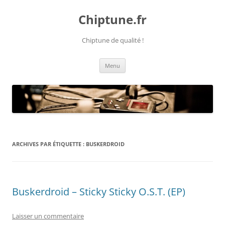
Chiptune.fr
Chiptune de qualité !
Aller
Menu
au
contenu
ARCHIVES PAR ÉTIQUETTE :
BUSKERDROID
Buskerdroid – Sticky Sticky O​.​S​.​T. (EP)
Laisser un commentaire