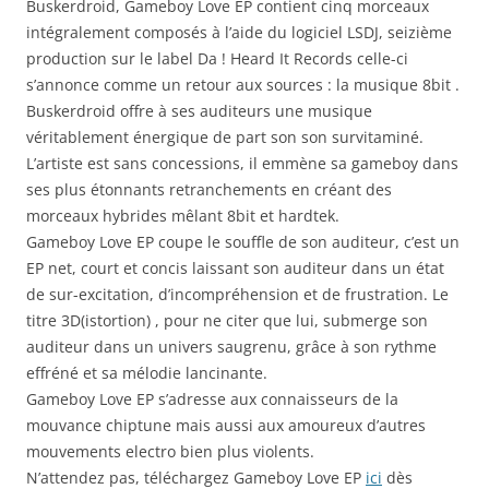
Buskerdroid, Gameboy Love EP contient cinq morceaux
intégralement composés à l’aide du logiciel LSDJ, seizième
production sur le label Da ! Heard It Records celle-ci
s’annonce comme un retour aux sources : la musique 8bit .
Buskerdroid offre à ses auditeurs une musique
véritablement énergique de part son son survitaminé.
L’artiste est sans concessions, il emmène sa gameboy dans
ses plus étonnants retranchements en créant des
morceaux hybrides mêlant 8bit et hardtek.
Gameboy Love EP coupe le souffle de son auditeur, c’est un
EP net, court et concis laissant son auditeur dans un état
de sur-excitation, d’incompréhension et de frustration. Le
titre 3D(istortion) , pour ne citer que lui, submerge son
auditeur dans un univers saugrenu, grâce à son rythme
effréné et sa mélodie lancinante.
Gameboy Love EP s’adresse aux connaisseurs de la
mouvance chiptune mais aussi aux amoureux d’autres
mouvements electro bien plus violents.
N’attendez pas, téléchargez Gameboy Love EP
ici
dès