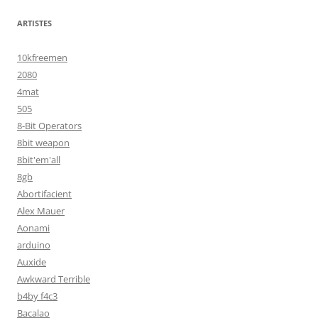
ARTISTES
10kfreemen
2080
4mat
505
8-Bit Operators
8bit weapon
8bit'em'all
8gb
Abortifacient
Alex Mauer
Aonami
arduino
Auxide
Awkward Terrible
b4by f4c3
Bacalao