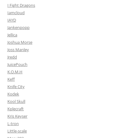
I Fight Dragons
Iamcloud
IAYD
Jankenpopp
Jellica
Joshua Morse
Joss Manley
Jredd
JuicePouch
K.O.M.H
Keff
Knife City
Kodek
Kool Skull
Kplecraft
Kris Keyser
L-tron
Little-scale