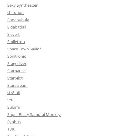
Sexy Synthesizer
shirobon
Shnabubula
Sidabitdall
Sievert
Smiletron
Space Town Savior
Spintronic
Stagediver
Starpause
Starpilot
Starscream
str8-bit
Stu
Sulumi
Super Busty Samurai Monkey
Syphus
TDK