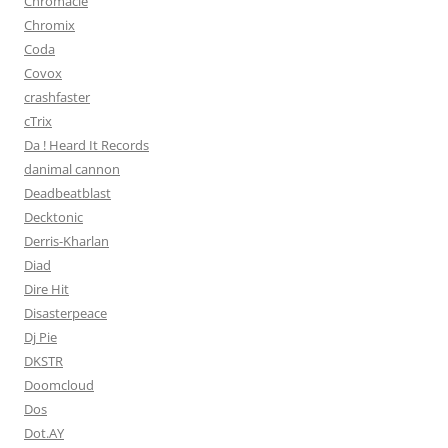
Chromacle
Chromix
Coda
Covox
crashfaster
cTrix
Da ! Heard It Records
danimal cannon
Deadbeatblast
Decktonic
Derris-Kharlan
Diad
Dire Hit
Disasterpeace
Dj Pie
DKSTR
Doomcloud
Dos
Dot.AY