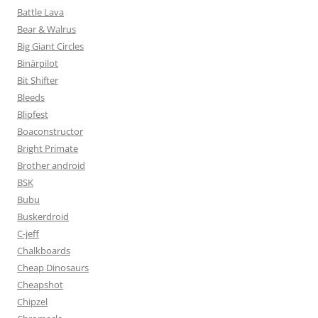
Battle Lava
Bear & Walrus
Big Giant Circles
Binärpilot
Bit Shifter
Bleeds
Blipfest
Boaconstructor
Bright Primate
Brother android
BSK
Bubu
Buskerdroid
C-jeff
Chalkboards
Cheap Dinosaurs
Cheapshot
Chipzel