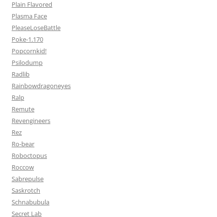
Plain Flavored
Plasma Face
PleaseLoseBattle
Poke-1.170
Popcornkid!
Psilodump
Radlib
Rainbowdragoneyes
Ralp
Remute
Revengineers
Rez
Ro-bear
Roboctopus
Roccow
Sabrepulse
Saskrotch
Schnabubula
Secret Lab