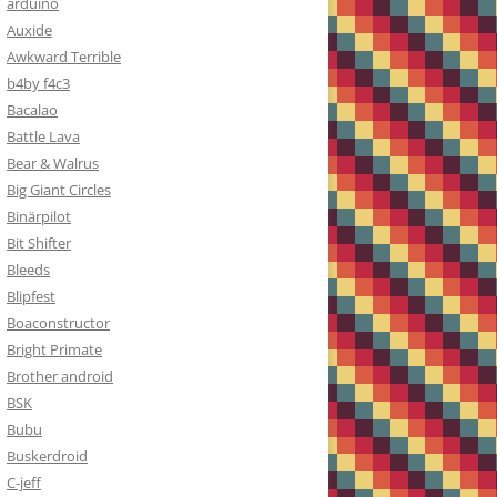
arduino
Auxide
Awkward Terrible
b4by f4c3
Bacalao
Battle Lava
Bear & Walrus
Big Giant Circles
Binärpilot
Bit Shifter
Bleeds
Blipfest
Boaconstructor
Bright Primate
Brother android
BSK
Bubu
Buskerdroid
C-jeff