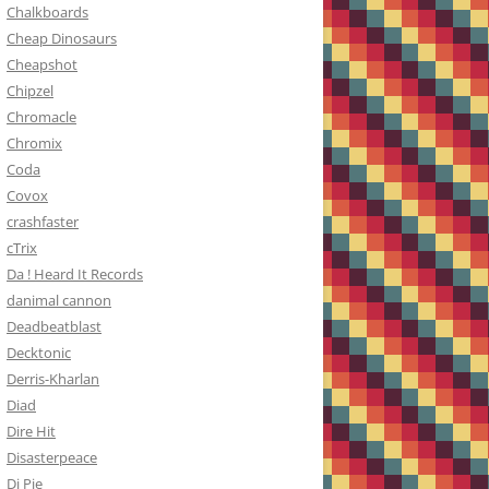
Chalkboards
Cheap Dinosaurs
Cheapshot
Chipzel
Chromacle
Chromix
Coda
Covox
crashfaster
cTrix
Da ! Heard It Records
danimal cannon
Deadbeatblast
Decktonic
Derris-Kharlan
Diad
Dire Hit
Disasterpeace
Dj Pie