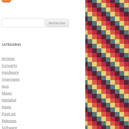
Rechercher :
CATÉGORIES
Artistes
Concerts
Hardware
Interviews
Jeux
Mixes
Netlabel
News
Pixel-art
Releases
Software