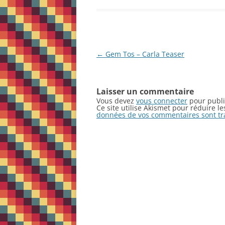
Navigation
←
Gem Tos – Carla Teaser
des
articles
Laisser un commentaire
Vous devez
vous connecter
pour publi
Ce site utilise Akismet pour réduire l
données de vos commentaires sont tr