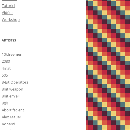
Tutoriel
Vidéos
Workshop
ARTISTES
10kfreemen
2080
4mat
505
8-Bit Operators
8bit weapon
8bit'em'all
8gb
Abortifacient
Alex Mauer
Aonami