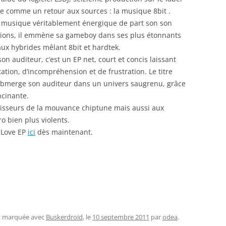
nce comme un retour aux sources : la musique 8bit .
e musique véritablement énergique de part son son
ssions, il emmène sa gameboy dans ses plus étonnants
x hybrides mêlant 8bit et hardtek.
n auditeur, c’est un EP net, court et concis laissant
ation, d’incompréhension et de frustration. Le titre
, submerge son auditeur dans un univers saugrenu, grâce
ncinante.
isseurs de la mouvance chiptune mais aussi aux
 bien plus violents.
 Love EP
ici
dès maintenant.
et marquée avec
Buskerdroid
, le
10 septembre 2011
par
odea
.