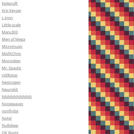
Kplecraft
Kris Keyser
L-tron
Little-scale
Maru303
Men of Mega
Micromusic
MisfitChris
Monodeer
Mr. Spastic
n00bstar
Nestrogen
Neurobit
NNNNNNNNNN
Noisewaves
nonfinite
Note!
Nullsleep
OK Ikumi