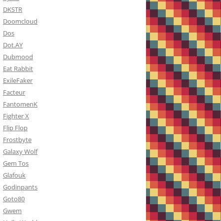
DKSTR
Doomcloud
Dos
Dot.AY
Dubmood
Eat Rabbit
ExileFaker
Facteur
FantomenK
Fighter X
Flip Flop
Frostbyte
Galaxy Wolf
Gem Tos
Glafouk
Godinpants
Goto80
Gwem