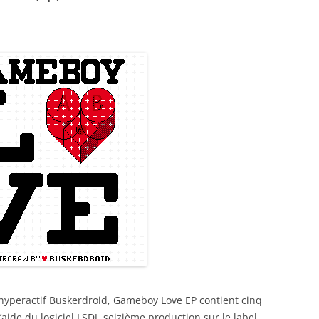
 hyperactif Buskerdroid, Gameboy Love EP contient cinq
ide du logiciel LSDJ, seizième production sur le label