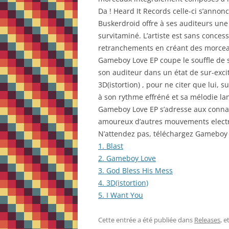
Da ! Heard It Records celle-ci s’anno
Buskerdroid offre à ses auditeurs un
survitaminé. L’artiste est sans conce
retranchements en créant des morceau
Gameboy Love EP coupe le souffle de so
son auditeur dans un état de sur-excit
3D(istortion) , pour ne citer que lui
à son rythme effréné et sa mélodie la
Gameboy Love EP s’adresse aux conna
amoureux d’autres mouvements electro
N’attendez pas, téléchargez Gameboy
1. Blast
2. Gameboy Love
3. God Bless His Mess
4. 3D(istortion)
5. I Want You
Cette entrée a été publiée dans
Releases
, 