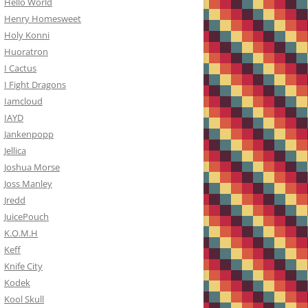
Hello World
Henry Homesweet
Holy Konni
Huoratron
I Cactus
I Fight Dragons
Iamcloud
IAYD
Jankenpopp
Jellica
Joshua Morse
Joss Manley
Jredd
JuicePouch
K.O.M.H
Keff
Knife City
Kodek
Kool Skull