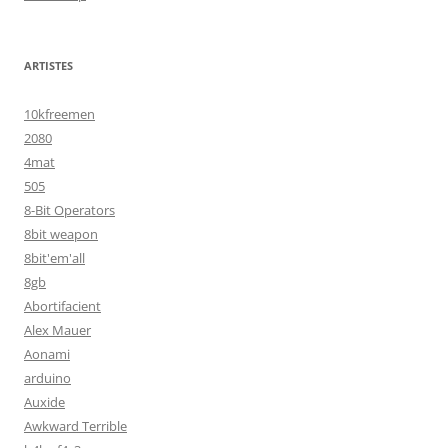
ARTISTES
10kfreemen
2080
4mat
505
8-Bit Operators
8bit weapon
8bit'em'all
8gb
Abortifacient
Alex Mauer
Aonami
arduino
Auxide
Awkward Terrible