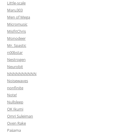
Little-scale
Maru303
Men of Mega
Micromusic
MisfitChris
Monodeer
Mr. Spastic
n00bstar
Nestrogen
Neurobit
NNNNNNNNNN
Noisewaves
nonfinite
Note!
Nullsleep
OK Ikumi
Omri Suleiman
Oven Rake
Pajjama