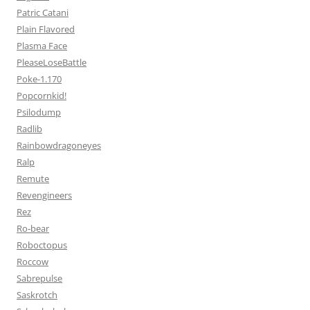
Patric Catani
Plain Flavored
Plasma Face
PleaseLoseBattle
Poke-1.170
Popcornkid!
Psilodump
Radlib
Rainbowdragoneyes
Ralp
Remute
Revengineers
Rez
Ro-bear
Roboctopus
Roccow
Sabrepulse
Saskrotch