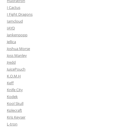
Huoratron
I Cactus
I Fight Dragons
Iamcloud
IAYD
Jankenpopp
Jellica
Joshua Morse
Joss Manley
Jredd
JuicePouch
K.O.M.H
Keff
Knife City
Kodek
Kool Skull
Kplecraft
Kris Keyser
L-tron