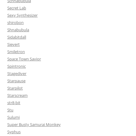
Schnabubula
Secret Lab
Sexy Synthesizer
shirobon
Shnabubula
Sidabitdall
Sievert
Smiletron
Space Town Savior
Spintronic
Stagediver
Starpause
Starpilot
Starscream
str8-bit
Stu
Sulumi
Super Busty Samurai Monkey
Syphus