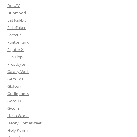
Dot.AY
Dubmood
Eat Rabbit
ExileFaker
Facteur
FantomenK
Fighter X
Flip Flop
Frostbyte
Galaxy Wolf
Gem Tos
Glafouk
Godinpants
Goto80
Gwem
Hello World
Henry Homesweet
Holy Konni