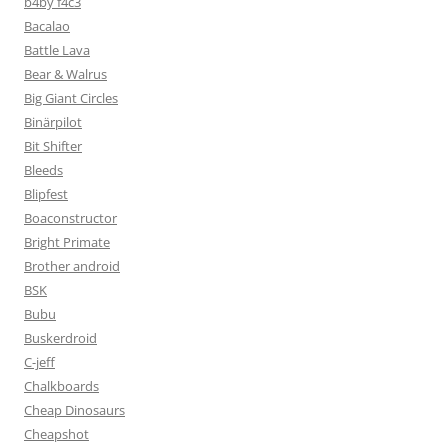
b4by f4c3
Bacalao
Battle Lava
Bear & Walrus
Big Giant Circles
Binärpilot
Bit Shifter
Bleeds
Blipfest
Boaconstructor
Bright Primate
Brother android
BSK
Bubu
Buskerdroid
C-jeff
Chalkboards
Cheap Dinosaurs
Cheapshot