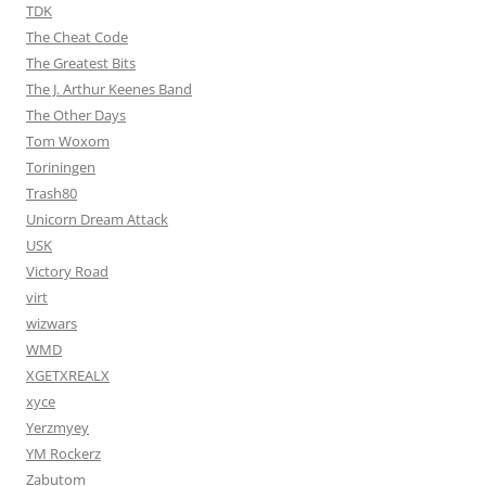
TDK
The Cheat Code
The Greatest Bits
The J. Arthur Keenes Band
The Other Days
Tom Woxom
Toriningen
Trash80
Unicorn Dream Attack
USK
Victory Road
virt
wizwars
WMD
XGETXREALX
xyce
Yerzmyey
YM Rockerz
Zabutom