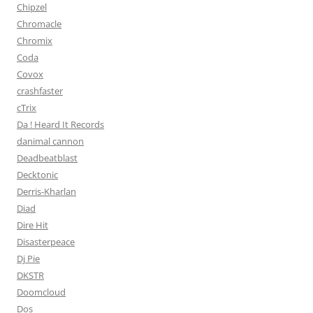
Chipzel
Chromacle
Chromix
Coda
Covox
crashfaster
cTrix
Da ! Heard It Records
danimal cannon
Deadbeatblast
Decktonic
Derris-Kharlan
Diad
Dire Hit
Disasterpeace
Dj Pie
DKSTR
Doomcloud
Dos