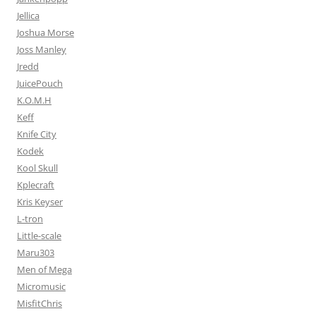
Jellica
Joshua Morse
Joss Manley
Jredd
JuicePouch
K.O.M.H
Keff
Knife City
Kodek
Kool Skull
Kplecraft
Kris Keyser
L-tron
Little-scale
Maru303
Men of Mega
Micromusic
MisfitChris