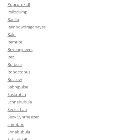
Popcornkid!
Psilodump
Radlib
Rainbowdragoneyes
Ralp
Remute
Revengineers
Rez
Ro-bear
Roboctopus
Roccow
Sabrepulse
Saskrotch
Schnabubula
Secret Lab
Sexy Synthesizer
shirobon
Shnabubula
Sidabitdall