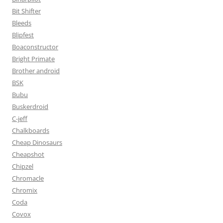
Bit Shifter
Bleeds
Blipfest
Boaconstructor
Bright Primate
Brother android
BSK
Bubu
Buskerdroid
C-jeff
Chalkboards
Cheap Dinosaurs
Cheapshot
Chipzel
Chromacle
Chromix
Coda
Covox