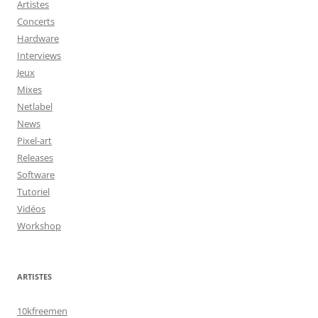
Artistes
Concerts
Hardware
Interviews
Jeux
Mixes
Netlabel
News
Pixel-art
Releases
Software
Tutoriel
Vidéos
Workshop
ARTISTES
10kfreemen