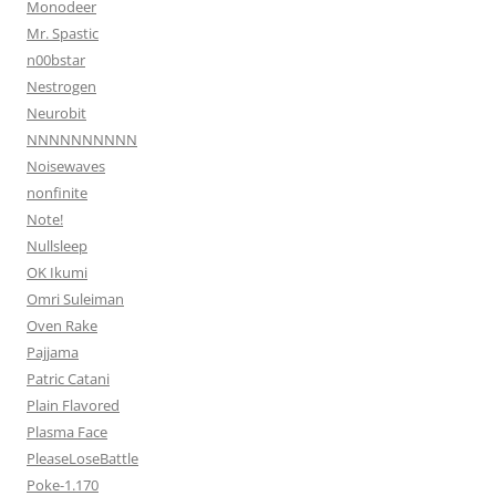
Monodeer
Mr. Spastic
n00bstar
Nestrogen
Neurobit
NNNNNNNNNN
Noisewaves
nonfinite
Note!
Nullsleep
OK Ikumi
Omri Suleiman
Oven Rake
Pajjama
Patric Catani
Plain Flavored
Plasma Face
PleaseLoseBattle
Poke-1.170