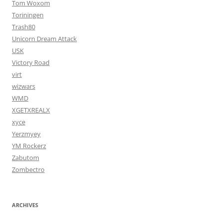
Tom Woxom
Toriningen
Trash80
Unicorn Dream Attack
USK
Victory Road
virt
wizwars
WMD
XGETXREALX
xyce
Yerzmyey
YM Rockerz
Zabutom
Zombectro
ARCHIVES