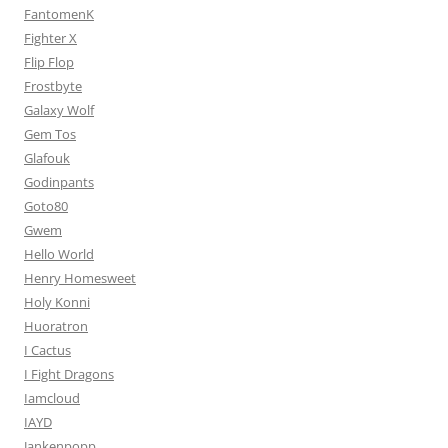
FantomenK
Fighter X
Flip Flop
Frostbyte
Galaxy Wolf
Gem Tos
Glafouk
Godinpants
Goto80
Gwem
Hello World
Henry Homesweet
Holy Konni
Huoratron
I Cactus
I Fight Dragons
Iamcloud
IAYD
Jankenpopp