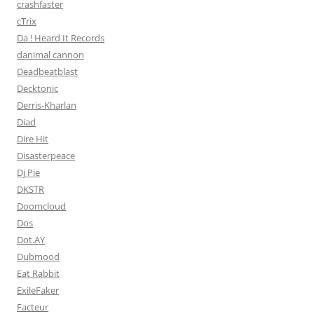
crashfaster
cTrix
Da ! Heard It Records
danimal cannon
Deadbeatblast
Decktonic
Derris-Kharlan
Diad
Dire Hit
Disasterpeace
Dj Pie
DKSTR
Doomcloud
Dos
Dot.AY
Dubmood
Eat Rabbit
ExileFaker
Facteur