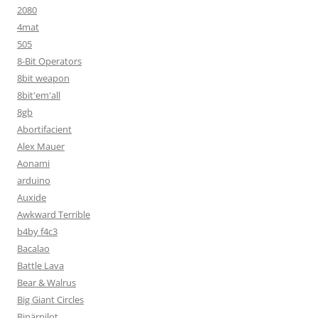
2080
4mat
505
8-Bit Operators
8bit weapon
8bit'em'all
8gb
Abortifacient
Alex Mauer
Aonami
arduino
Auxide
Awkward Terrible
b4by f4c3
Bacalao
Battle Lava
Bear & Walrus
Big Giant Circles
Binärpilot