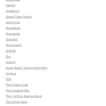
Sievert
Smiletron
Space Town Savior
Spintronic
Stagediver
Starpause
Starpilot
Starscream
str8-bit
Stu
Sulumi
Super Busty Samurai Monkey
Syphus
TDK
The Cheat Code
The Greatest Bits
The J. Arthur Keenes Band
The Other Days